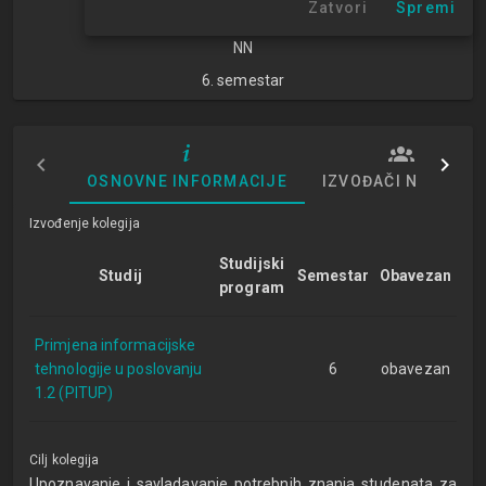
Zatvori
Spremi
znanosti
NN
6. semestar
OSNOVNE INFORMACIJE
IZVOĐAČI NASTAVE
Izvođenje kolegija
Studijski
Studij
Semestar
Obavezan
program
Primjena informacijske
tehnologije u poslovanju
6
obavezan
1.2 (PITUP)
Cilj kolegija
Upoznavanje i savladavanje potrebnih znanja studenata za