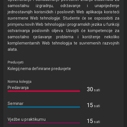
samostalnu izgradnju, održavanje i unaprijeđenje
jednostavnijih korisničkih i poslovnih Web aplikacija koristeći
suvremene Web tehnologije. Studente će se osposobiti za
primjenu novih Web tehnologija i programskih jezika u funkciji
ostvarivanja poslovnih ciljeva. Usvojiti će kompetencije za
samostalno rješavanje problema i korištenje nekoliko
komplementarnih Web tehnologija te suvremenih razvojnih
alata.
Preduvjeti
Kolegij nema definirane preduvjete
Norma kolegija
Predavanja
30
sati
Seminar
15
sati
Vježbe u praktikumu
15
sati