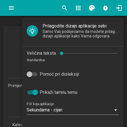
search
apps
palette
bug_report
Prilagodite dizajn aplikacije sebi
Samo Vas podsjećamo da možete prilagoditi
Izgradnja Web aplikacija
dizajn aplikacije kako Vama odgovara.
Web Applications Development
Veličina teksta
2016/2017
Standardna
5
ECTSa
Pomoć pri disleksiji
Primjena informacijske tehnologije u poslovanju 1.2 (PITUP)
Prikaži tamnu temu
Studijski centar Varaždin (PITUP 1.2)
Studijski centar Križevci
Studijski centar Sisak
FOI boja aplikacije
Sekundarna - cijan
Studijski centar Zabok
Katedra za teorijske i primijenjene osnove informacijskih