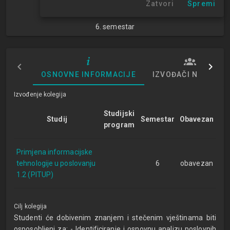
Zatvori
Spremi
NN
6. semestar
OSNOVNE INFORMACIJE
IZVOĐAČI NASTAVE
Izvođenje kolegija
Studijski
Studij
Semestar
Obavezan
program
Primjena informacijske
tehnologije u poslovanju
6
obavezan
1.2 (PITUP)
Cilj kolegija
Studenti će dobivenim znanjem i stečenim vještinama biti
osposobljeni za: - Identificiranje i osnovnu analizu poslovnih