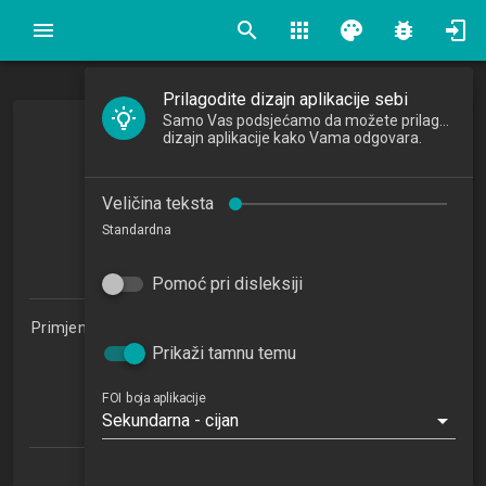
search
apps
palette
bug_report
Prilagodite dizajn aplikacije sebi
Samo Vas podsjećamo da možete prilagoditi
Modeliranje procesa i aplikacija
dizajn aplikacije kako Vama odgovara.
Modelling Processes and Applications
Veličina teksta
2017/2018
Standardna
5
ECTSa
Pomoć pri disleksiji
Primjena informacijske tehnologije u poslovanju 1.2 (PITUP)
Prikaži tamnu temu
Studijski centar Križevci (PITUP 1.2)
Studijski centar Varaždin
Studijski centar Sisak
FOI boja aplikacije
Sekundarna - cijan
Studijski centar Zabok
Katedra za razvoj informacijskih sustava