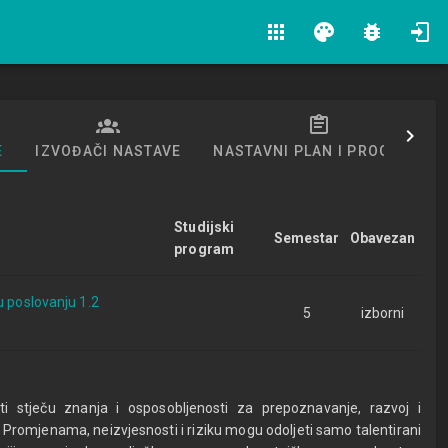
apps
palette
bug_report
E
IZVOĐAČI NASTAVE
NASTAVNI PLAN I PROGRAM
Studijski
Semestar
Obavezan
program
u poslovanju 1.2
5
izborni
nti stječu znanja i osposobljenosti za prepoznavanje, razvoj i
Promjenama, neizvjesnosti i riziku mogu odoljeti samo talentirani