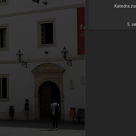
Katedra za
5. s