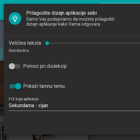
FOI Nastava
search
Pretraži djela
Prilagodite dizajn aplikacije sebi
Samo Vas podsjećamo da možete prilagoditi
dizajn aplikacije kako Vama odgovara.
Početna
Djelatnici
Poduz
Veličina teksta
Standardna
Studiji
Entrep
202
Pomoć pri disleksiji
Katedre
4
Raspored sati
Prikaži tamnu temu
Primjena informa
FOI boja aplikacije
poslovanj
Sekundarna - cijan
Studijski centa
Studijski c
Studijski 
Studijski