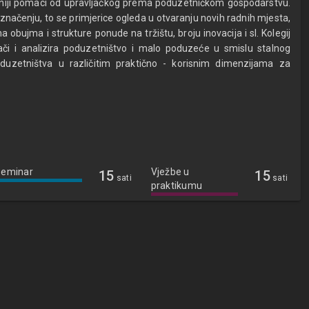
asniji pomaci od upravljačkog prema poduzetničkom gospodarstvu.
načenju, to se primjerice ogleda u otvaranju novih radnih mjesta,
bujma i strukture ponude na tržištu, broju inovacija i sl. Kolegij
ači i analizira poduzetništvo i malo poduzeće u smislu stalnog
oduzetništva u različitim praktično - korisnim dimenzijama za
Seminar
Vježbe u
15
15
sati
sati
praktikumu