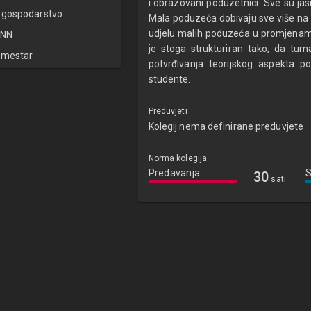
i obrazovani poduzetnici. Sve su j
 gospodarstvo
Mala poduzeća dobivaju sve više na z
udjelu malih poduzeća u promjenama o
NN
je stoga strukturiran tako, da tum
emestar
potvrđivanja teorijskog aspekta p
studente.
Preduvjeti
Kolegij nema definirane preduvjete
Norma kolegija
Predavanja
30
sati