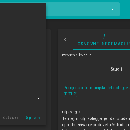
tnike i kolegije
etništvo
OSNOVNE INFORMACIJ
reneurship
Izvođenje kolegija
3/2024
Studij
ECTSa
Primjena informacijske tehnologije 
cijske tehnologije u
(PITUP)
u 1.2 (PITUP)
r Sisak (PITUP 1.2)
entar Varaždin
Cilj kolegija
centar Križevci
Zatvori
Spremi
Temeljni cilj kolegija je da stude
 centar Zabok
opredmećivanje poduzetničkih ideja. 