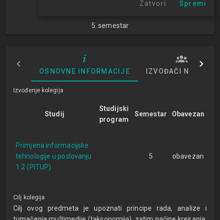
Zatvori
Spremi
NN
5. semestar
OSNOVNE INFORMACIJE
IZVOĐAČI NASTAVE
Izvođenje kolegija
Studijski
Studij
Semestar
Obavezan
program
Primjena informacijske
tehnologije u poslovanju
5
obavezan
1.2 (PITUP)
Cilj kolegija
Cilj ovog predmeta je upoznati principe rada, analize i
tumačenja multimedije (taksonomija), zatim načine kreiranja,