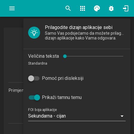
search
apps
palette
bug_report
Prilagodite dizajn aplikacije sebi
Samo Vas podsjećamo da možete prilagoditi
Multimedijski sustavi
dizajn aplikacije kako Vama odgovara.
Multimedia Systems
Veličina teksta
2015/2016
Standardna
5
ECTSa
Pomoć pri disleksiji
Primjena informacijske tehnologije u poslovanju 1.2 (PITUP)
Prikaži tamnu temu
Studijski centar Zabok (PITUP 1.2)
Studijski centar Varaždin
Studijski centar Križevci
FOI boja aplikacije
Sekundarna - cijan
Studijski centar Sisak
Katedra za razvoj informacijskih sustava