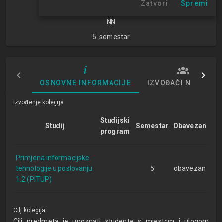
Zatvori
Spremi
znanosti
NN
5. semestar
OSNOVNE INFORMACIJE
IZVOĐAČI NASTAVE
Izvođenje kolegija
Studijski
Studij
Semestar
Obavezan
program
Primjena informacijske
tehnologije u poslovanju
5
obavezan
1.2 (PITUP)
Cilj kolegija
Cilj predmeta je upoznati studente s mjestom i ulogom