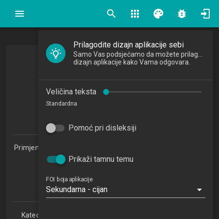
search
apps
palette
bug_report
Prilagodite dizajn aplikacije sebi
Samo Vas podsjećamo da možete prilagoditi
Modeliranje poslovnih pravila
dizajn aplikacije kako Vama odgovara.
Modelling Business Rules
Veličina teksta
2016/2017
Standardna
5
ECTSa
Pomoć pri disleksiji
Primjena informacijske tehnologije u poslovanju 1.2 (PITUP)
Prikaži tamnu temu
Studijski centar Zabok (PITUP 1.2)
Studijski centar Varaždin
Studijski centar Križevci
FOI boja aplikacije
Sekundarna - cijan
Studijski centar Sisak
Katedra za teorijske i primijenjene osnove informacijskih