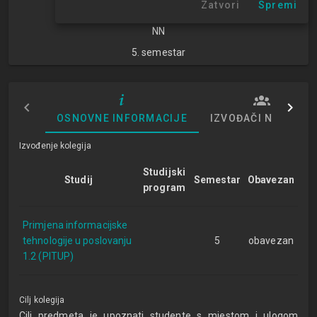
Zatvori
Spremi
znanosti
NN
5. semestar
OSNOVNE INFORMACIJE
IZVOĐAČI NASTAVE
Izvođenje kolegija
Studijski
Studij
Semestar
Obavezan
program
Primjena informacijske
tehnologije u poslovanju
5
obavezan
1.2 (PITUP)
Cilj kolegija
Cilj predmeta je upoznati studente s mjestom i ulogom