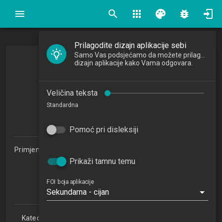
search
apps
palette
bug_report
Prilagodite dizajn aplikacije sebi
Samo Vas podsjećamo da možete prilagoditi
Modeliranje poslovnih pravila
dizajn aplikacije kako Vama odgovara.
Modelling Business Rules
Veličina teksta
2015/2016
Standardna
5
ECTSa
Pomoć pri disleksiji
Primjena informacijske tehnologije u poslovanju 1.2 (PITUP)
Prikaži tamnu temu
Studijski centar Zabok (PITUP 1.2)
Studijski centar Varaždin
Studijski centar Križevci
FOI boja aplikacije
Sekundarna - cijan
Studijski centar Sisak
Katedra za teorijske i primijenjene osnove informacijskih