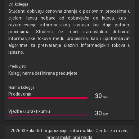
Cilj kolegija
Studenti dobivaju osnovna znanja o poslovnim procesima u
cijelom lancu nabave od dobavljača do kupca, kao i
razumijevanje informacijskog sustava koji daje potporu
procesima. Studenti će moći samostalno definirati
informacijske tokove među procesima, kao i upotrebljavati
algoritme za pretvaranje ulaznih informacijskih tokova u
izlazne.
Preduvjeti
Kolegij nema definirane preduvjete
Norma kolegija
Predavanja
30
sati
Vježbe u praktikumu
30
sati
2026 © Fakultet organizacije i informatike, Centar za razvoj
programskih proizvoda