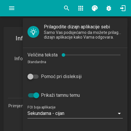
search
apps
palette
bug_report
Prilagodite dizajn aplikacije sebi
Samo Vas podsjećamo da možete prilagoditi
Informacijski sustavi malih i srednjih
dizajn aplikacije kako Vama odgovara.
poduzeća
Veličina teksta
Information Systems in Small and Medium-Sized
Standardna
Enterprises
2023/2024
Pomoć pri disleksiji
5
ECTSa
Prikaži tamnu temu
Primjena informacijske tehnologije u poslovanju 1.2 (PITUP)
FOI boja aplikacije
Sekundarna - cijan
Studijski centar Sisak (PITUP 1.2)
Studijski centar Varaždin
Studijski centar Križevci
Studijski centar Zabok