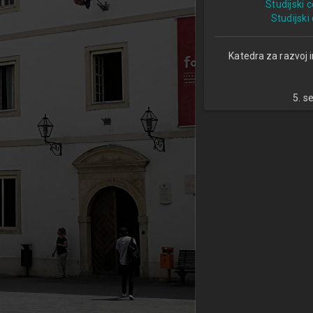
Studijski 
Studijski
Katedra za razvoj 
5. s