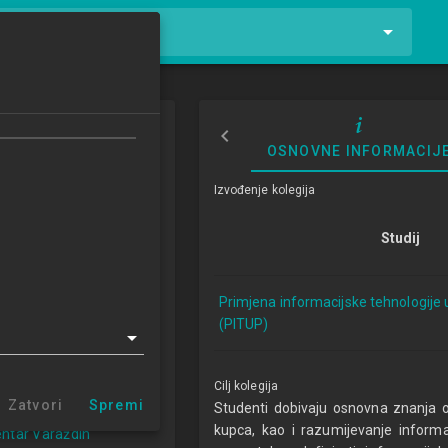
tnike i kolegije
 sustavi malih i
OSNOVNE INFORMACIJ
h poduzeća
Izvođenje kolegija
stems in Small and
ed Enterprises
Studij
0/2021
Primjena informacijske tehnologije 
ECTSa
(PITUP)
cijske tehnologije u
Cilj kolegija
u 1.2 (PITUP)
Zatvori
Spremi
Studenti dobivaju osnovna znanja 
r Zabok (PITUP 1.2)
kupca, kao i razumijevanje inform
entar Varaždin