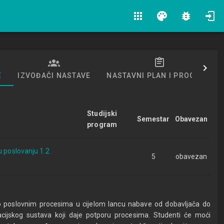
apps
palette
bug_report
E
IZVOĐAČI NASTAVE
NASTAVNI PLAN I PROGRAM
Studijski
Semestar
Obavezan
program
u poslovanju 1.2
5
obavezan
o poslovnim procesima u cijelom lancu nabave od dobavljača do
acijskog sustava koji daje potporu procesima. Studenti će moći