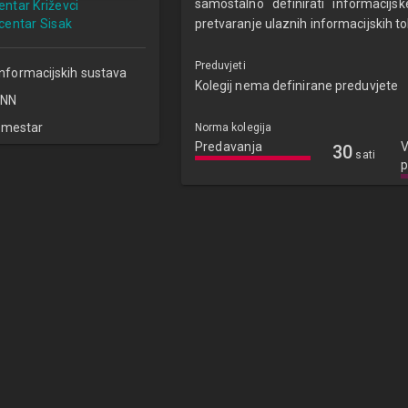
samostalno definirati informacij
centar Križevci
 centar Sisak
pretvaranje ulaznih informacijskih to
Preduvjeti
informacijskih sustava
Kolegij nema definirane preduvjete
NN
emestar
Norma kolegija
Predavanja
V
30
sati
p