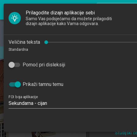
FOI Nastava
search
Pretraži djela
Prilagodite dizajn aplikacije sebi
Samo Vas podsjećamo da možete prilagoditi
dizajn aplikacije kako Vama odgovara.
Početna
Djelatnici
Informacijski
Veličina teksta
Standardna
srednji
Studiji
Information Sy
Pomoć pri disleksiji
Katedre
Medium-Siz
Raspored sati
202
Prikaži tamnu temu
5
FOI boja aplikacije
Sekundarna - cijan
Primjena informa
poslovanj
Studijski centa
Studijski c