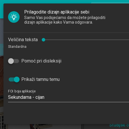
FOI Nastava
search
Pretraži djela
Prilagodite dizajn aplikacije sebi
Samo Vas podsjećamo da možete prilagoditi
dizajn aplikacije kako Vama odgovara.
Početna
Djelatnici
Informacijski
Veličina teksta
Standardna
srednji
Studiji
Information Sy
Pomoć pri disleksiji
Katedre
Medium-Siz
Raspored sati
201
Prikaži tamnu temu
5
FOI boja aplikacije
Sekundarna - cijan
Primjena informa
poslovanj
Studijski centar 
Studijski 