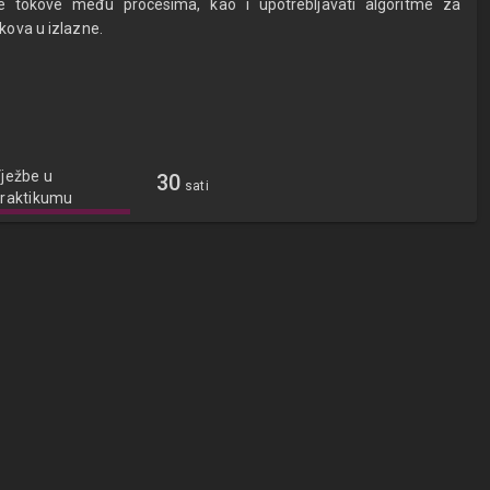
ske tokove među procesima, kao i upotrebljavati algoritme za
kova u izlazne.
ježbe u
30
sati
raktikumu