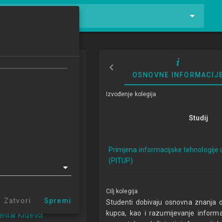
tnike i kolegije
 sustavi malih i
OSNOVNE INFORMACIJ
h poduzeća
Izvođenje kolegija
stems in Small and
ed Enterprises
Studij
9/2020
Primjena informacijske tehnologije 
ECTSa
(PITUP)
cijske tehnologije u
Cilj kolegija
u 1.2 (PITUP)
Zatvori
Spremi
Studenti dobivaju osnovna znanja 
Varaždin (PITUP 1.2)
kupca, kao i razumijevanje inform
centar Križevci