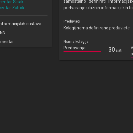
samostalno definirati informacij
 centar Sisak
 centar Zabok
pretvaranje ulaznih informacijskih to
Preduvjeti
informacijskih sustava
Kolegij nema definirane preduvjete
NN
emestar
Norma kolegija
Predavanja
V
30
sati
p