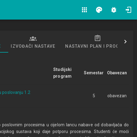
apps
palette
bug_report
E
IZVOĐAČI NASTAVE
NASTAVNI PLAN I PROGRAM
Studijski
Semestar
Obavezan
program
u poslovanju 1.2
5
obavezan
o poslovnim procesima u cijelom lancu nabave od dobavljača do
acijskog sustava koji daje potporu procesima. Studenti će moći