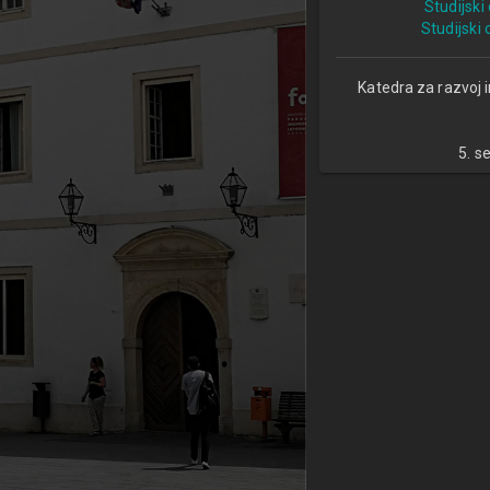
Studijski
Studijski
Katedra za razvoj 
5. s