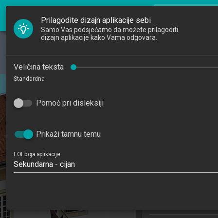
FOI Nastava
search
Pretraži djela
Prilagodite dizajn aplikacije sebi
Samo Vas podsjećamo da možete prilagoditi
dizajn aplikacije kako Vama odgovara.
Početna
Djelatnici
Dizajn progra
Veličina teksta
Standardna
Studiji
Softwa
202
Pomoć pri disleksiji
Katedre
4
Raspored sati
Prikaži tamnu temu
Primjena informa
FOI boja aplikacije
poslovanj
Sekundarna - cijan
Studijski centa
Studijski c
Studijski 
Studijski