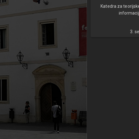
Katedra za teorijsk
informacij
3. s