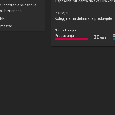
Osposobiti studenta da evaluira kori
e i primijenjene osnove
skih znanosti
Preduvjeti
NN
Kolegij nema definirane preduvjete
emestar
Norma kolegija
Predavanja
30
sati