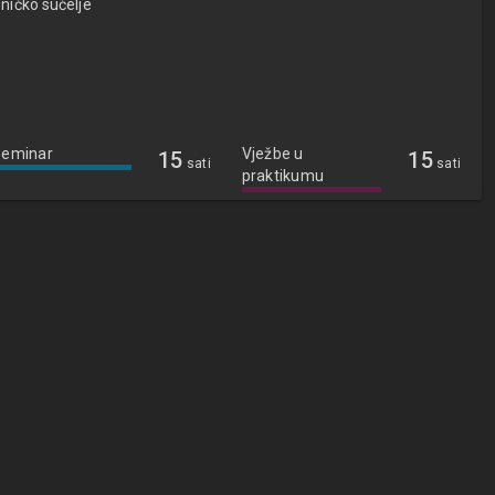
sničko sučelje
Seminar
Vježbe u
15
15
sati
sati
praktikumu