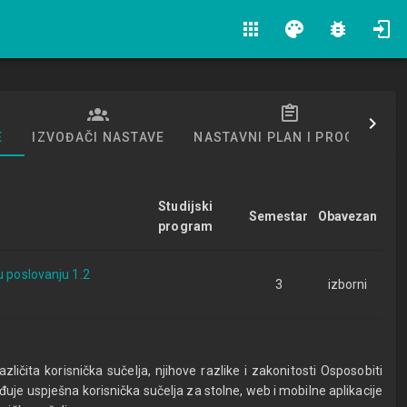
apps
palette
bug_report
E
IZVOĐAČI NASTAVE
NASTAVNI PLAN I PROGRAM
Studijski
Semestar
Obavezan
program
u poslovanju 1.2
3
izborni
ličita korisnička sučelja, njihove razlike i zakonitosti Osposobiti
uje uspješna korisnička sučelja za stolne, web i mobilne aplikacije