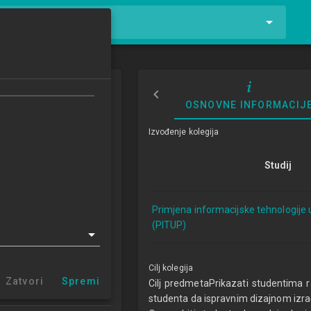
tnike i kolegije
mskih proizvoda
OSNOVNE INFORMACIJ
re Design
Izvođenje kolegija
1/2022
Studij
ECTSa
Primjena informacijske tehnologije 
cijske tehnologije u
(PITUP)
u 1.2 (PITUP)
r Sisak (PITUP 1.2)
entar Varaždin
Cilj kolegija
centar Križevci
Zatvori
Spremi
Cilj predmetaPrikazati studentima raz
 centar Zabok
studenta da ispravnim dizajnom izrađ