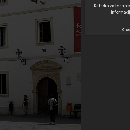
Katedra za teorijsk
informacij
3. s