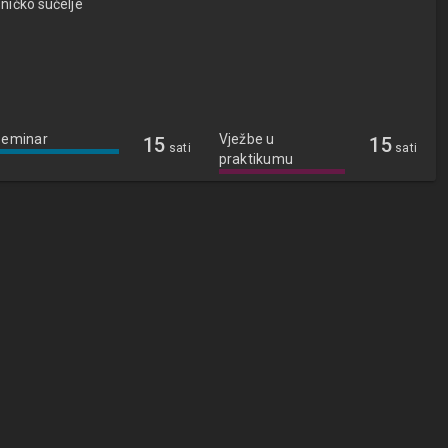
sničko sučelje
Seminar
Vježbe u
15
15
sati
sati
praktikumu