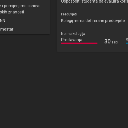
Osposobiti studenta da evaluira kori
e i primijenjene osnove
skih znanosti
Preduvjeti
NN
Kolegij nema definirane preduvjete
emestar
Norma kolegija
Predavanja
30
sati