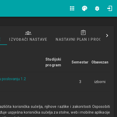
apps
palette
bug_report
E
IZVOĐAČI NASTAVE
NASTAVNI PLAN I PROGRAM
Studijski
Semestar
Obavezan
program
u poslovanju 1.2
3
izborni
ličita korisnička sučelja, njihove razlike i zakonitosti Osposobiti
uje uspješna korisnička sučelja za stolne, web i mobilne aplikacije