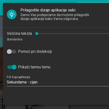
FOI Nastava
search
Pretraži djela
Prilagodite dizajn aplikacije sebi
Samo Vas podsjećamo da možete prilagoditi
dizajn aplikacije kako Vama odgovara.
Početna
Djelatnici
Dizajn progra
Veličina teksta
Standardna
Studiji
Softwa
201
Pomoć pri disleksiji
Katedre
4
Raspored sati
Prikaži tamnu temu
Primjena informa
FOI boja aplikacije
poslovanj
Sekundarna - cijan
Studijski centa
Studijski c
Studijski 
Studijski