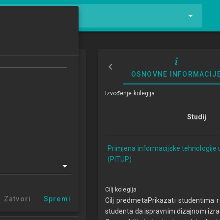
tnike i kolegije
mskih proizvoda
OSNOVNE INFORMACIJ
re Design
Izvođenje kolegija
4/2015
Studij
ECTSa
Primjena informacijske tehnologije 
cijske tehnologije u
(PITUP)
u 1.2 (PITUP)
r Zabok (PITUP 1.2)
entar Varaždin
Cilj kolegija
centar Križevci
Zatvori
Spremi
Cilj predmetaPrikazati studentima raz
 centar Sisak
studenta da ispravnim dizajnom izrađ