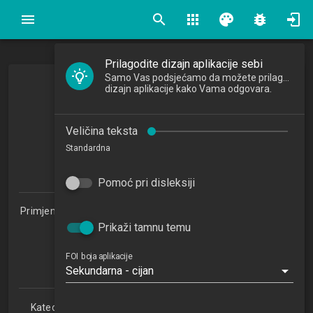
search
apps
palette
bug_report
Prilagodite dizajn aplikacije sebi
Samo Vas podsjećamo da možete prilagoditi
dizajn aplikacije kako Vama odgovara.
Baze podataka
Database
Veličina teksta
2020/2021
Standardna
5
ECTSa
Pomoć pri disleksiji
Primjena informacijske tehnologije u poslovanju 1.2 (PITUP)
Prikaži tamnu temu
Studijski centar Križevci (PITUP 1.2)
Studijski centar Varaždin
Studijski centar Sisak
FOI boja aplikacije
Sekundarna - cijan
Studijski centar Zabok
Katedra za teorijske i primijenjene osnove informacijskih