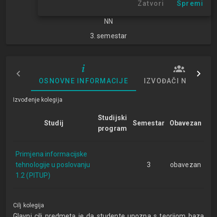
Zatvori
Spremi
znanosti
NN
3. semestar
OSNOVNE INFORMACIJE
IZVOĐAČI NASTAVE
Izvođenje kolegija
Studijski
Studij
Semestar
Obavezan
program
Primjena informacijske
tehnologije u poslovanju
3
obavezan
1.2 (PITUP)
Cilj kolegija
Glavni cilj predmeta je da studente upozna s teorijom baza