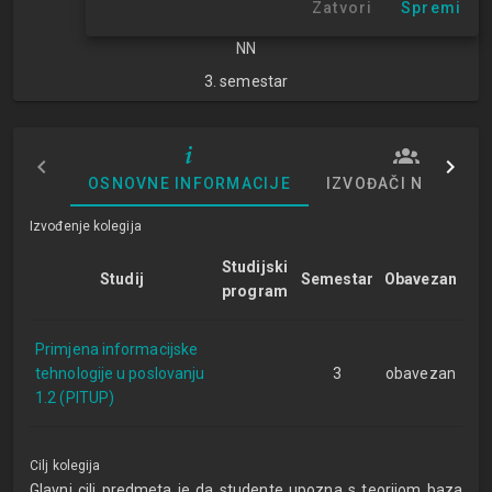
Zatvori
Spremi
znanosti
NN
3. semestar
OSNOVNE INFORMACIJE
IZVOĐAČI NASTAVE
Izvođenje kolegija
Studijski
Studij
Semestar
Obavezan
program
Primjena informacijske
tehnologije u poslovanju
3
obavezan
1.2 (PITUP)
Cilj kolegija
Glavni cilj predmeta je da studente upozna s teorijom baza