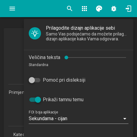
search
apps
palette
bug_report
Prilagodite dizajn aplikacije sebi
Samo Vas podsjećamo da možete prilagoditi
dizajn aplikacije kako Vama odgovara.
Baze podataka
Database
Veličina teksta
2018/2019
Standardna
5
ECTSa
Pomoć pri disleksiji
Primjena informacijske tehnologije u poslovanju 1.2 (PITUP)
Prikaži tamnu temu
Studijski centar Varaždin (PITUP 1.2)
Studijski centar Križevci
Studijski centar Sisak
FOI boja aplikacije
Sekundarna - cijan
Studijski centar Zabok
Katedra za teorijske i primijenjene osnove informacijskih