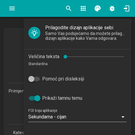
search
apps
palette
bug_report
Prilagodite dizajn aplikacije sebi
Samo Vas podsjećamo da možete prilagoditi
dizajn aplikacije kako Vama odgovara.
Baze podataka
Database
Veličina teksta
2015/2016
Standardna
5
ECTSa
Pomoć pri disleksiji
Primjena informacijske tehnologije u poslovanju 1.2 (PITUP)
Prikaži tamnu temu
Studijski centar Zabok (PITUP 1.2)
Studijski centar Varaždin
Studijski centar Križevci
FOI boja aplikacije
Sekundarna - cijan
Studijski centar Sisak
Katedra za teorijske i primijenjene osnove informacijskih