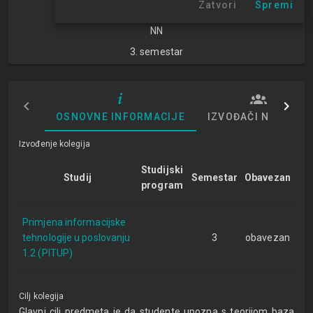
Zatvori
Spremi
znanosti
NN
3. semestar
OSNOVNE INFORMACIJE
IZVOĐAČI NASTAVE
Izvođenje kolegija
Studijski
Studij
Semestar
Obavezan
program
Primjena informacijske
tehnologije u poslovanju
3
obavezan
1.2 (PITUP)
Cilj kolegija
Glavni cilj predmeta je da studente upozna s teorijom baza