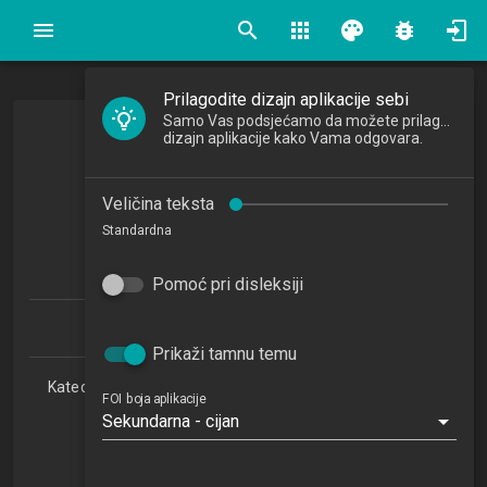
search
apps
palette
bug_report
Prilagodite dizajn aplikacije sebi
Samo Vas podsjećamo da možete prilagoditi
dizajn aplikacije kako Vama odgovara.
Programiranje 1
Programming 1
Veličina teksta
2013/2014
Standardna
5
ECTSa
Pomoć pri disleksiji
Informacijski i poslovni sustavi 1.1 (PDS)
Prikaži tamnu temu
Katedra za teorijske i primijenjene osnove informacijskih
FOI boja aplikacije
znanosti
Sekundarna - cijan
RI
2. semestar