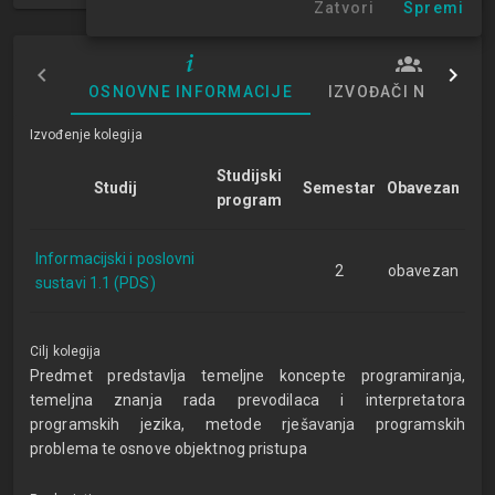
Zatvori
Spremi
OSNOVNE INFORMACIJE
IZVOĐAČI NASTAVE
Izvođenje kolegija
Studijski
Studij
Semestar
Obavezan
program
Informacijski i poslovni
2
obavezan
sustavi 1.1 (PDS)
Cilj kolegija
Predmet predstavlja temeljne koncepte programiranja,
temeljna znanja rada prevodilaca i interpretatora
programskih jezika, metode rješavanja programskih
problema te osnove objektnog pristupa