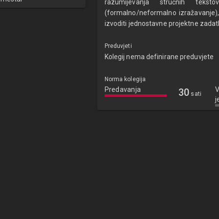
razumijevanja stručnih tekstov
(formalno/neformalno izražavanje), u
izvoditi jednostavne projektne zadat
Preduvjeti
Kolegij nema definirane preduvjete
Norma kolegija
Predavanja
V
30
sati
j