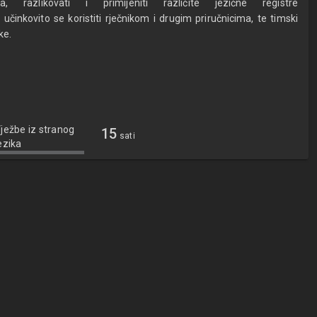
a, razlikovati i primijeniti različite jezične registre
činkovito se koristiti rječnikom i drugim priručnicima, te timski
ke.
ježbe iz stranog
15
sati
ezika