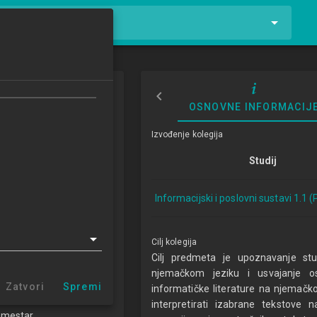
tnike i kolegije
i jezik 1
OSNOVNE INFORMACIJ
Language 1
Izvođenje kolegija
4/2015
Studij
ECTSa
Informacijski i poslovni sustavi 1.1 
lovni sustavi 1.1 (PDS)
Cilj kolegija
jezike i općeobrazovne
Cilj predmeta je upoznavanje st
cipline
njemačkom jeziku i usvajanje o
Zatvori
Spremi
informatičke literature na njemačk
OP
interpretirati izabrane tekstove 
emestar