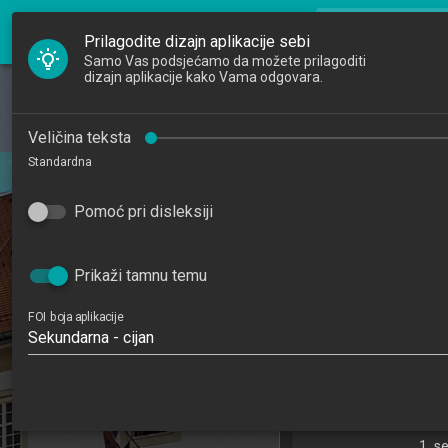
FOI Nastava
search
Pretraži djela
Prilagodite dizajn aplikacije sebi
Samo Vas podsjećamo da možete prilagoditi
dizajn aplikacije kako Vama odgovara.
Početna
Djelatnici
Njemačk
Veličina teksta
Standardna
Studiji
German 
201
Pomoć pri disleksiji
Katedre
3
Raspored sati
Prikaži tamnu temu
Informacijski i pos
FOI boja aplikacije
Sekundarna - cijan
Katedra za strane 
dis
1. s