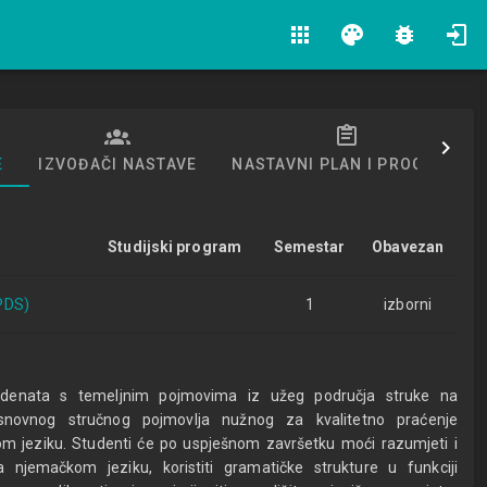
apps
palette
bug_report
E
IZVOĐAČI NASTAVE
NASTAVNI PLAN I PROGRAM
Studijski program
Semestar
Obavezan
(PDS)
1
izborni
udenata s temeljnim pojmovima iz užeg područja struke na
snovnog stručnog pojmovlja nužnog za kvalitetno praćenje
om jeziku. Studenti će po uspješnom završetku moći razumjeti i
na njemačkom jeziku, koristiti gramatičke strukture u funkciji