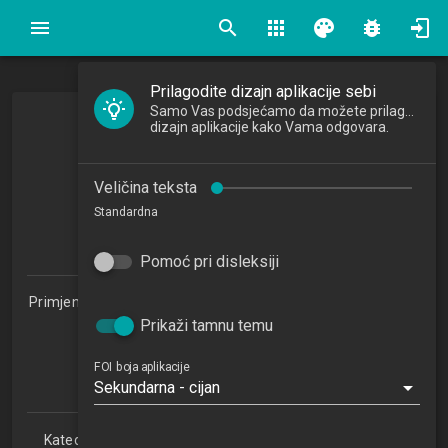
search
apps
palette
bug_report
Prilagodite dizajn aplikacije sebi
Samo Vas podsjećamo da možete prilagoditi
Upravljanje znanjem
dizajn aplikacije kako Vama odgovara.
Knowledge Management
Veličina teksta
2016/2017
Standardna
4
ECTSa
Pomoć pri disleksiji
Primjena informacijske tehnologije u poslovanju 1.2 (PITUP)
Prikaži tamnu temu
Studijski centar Sisak (PITUP 1.2)
Studijski centar Varaždin
Studijski centar Križevci
FOI boja aplikacije
Sekundarna - cijan
Studijski centar Zabok
Katedra za teorijske i primijenjene osnove informacijskih