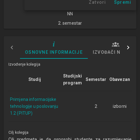
Zatvori
Spremi
znanosti
NN
2. semestar
OSNOVNE INFORMACIJE
IZVOĐAČI NASTAVE
Izvođenje kolegija
Studijski
Studij
Semestar
Obavezan
program
Primjena informacijske
tehnologije u poslovanju
2
izborni
1.2 (PITUP)
Cilj kolegija
Cilj predmeta je da osposobi studente za razumijevanje