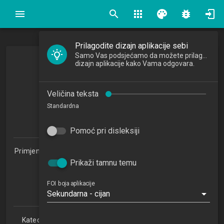
search
apps
palette
bug_report
Prilagodite dizajn aplikacije sebi
Samo Vas podsjećamo da možete prilagoditi
dizajn aplikacije kako Vama odgovara.
Programiranje
Programming
Veličina teksta
2019/2020
Standardna
5
ECTSa
Pomoć pri disleksiji
Primjena informacijske tehnologije u poslovanju 1.2 (PITUP)
Prikaži tamnu temu
Studijski centar Sisak (PITUP 1.2)
Studijski centar Varaždin
Studijski centar Križevci
FOI boja aplikacije
Sekundarna - cijan
Studijski centar Zabok
Katedra za teorijske i primijenjene osnove informacijskih