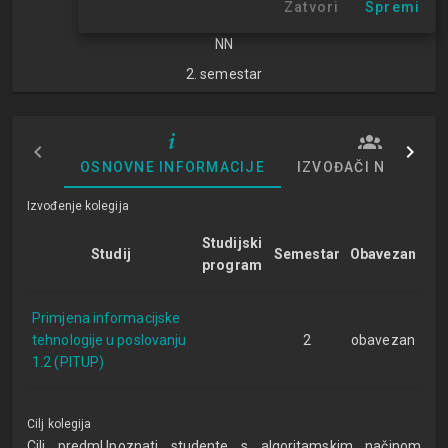
Zatvori
Spremi
znanosti
NN
2. semestar
OSNOVNE INFORMACIJE
IZVOĐAČI NASTAVE
Izvođenje kolegija
Studijski
Studij
Semestar
Obavezan
program
Primjena informacijske
tehnologije u poslovanju
2
obavezan
1.2 (PITUP)
Cilj kolegija
Cilj predmUpoznati studente s algoritamskim načinom