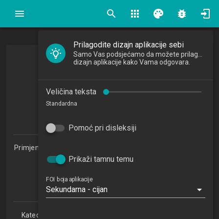
search
apps
palette
bug_report
Prilagodite dizajn aplikacije sebi
Samo Vas podsjećamo da možete prilagoditi
dizajn aplikacije kako Vama odgovara.
Programiranje
Programming
Veličina teksta
2017/2018
Standardna
5
ECTSa
Pomoć pri disleksiji
Primjena informacijske tehnologije u poslovanju 1.2 (PITUP)
Prikaži tamnu temu
Studijski centar Sisak (PITUP 1.2)
Studijski centar Varaždin
Studijski centar Križevci
FOI boja aplikacije
Sekundarna - cijan
Studijski centar Zabok
Katedra za teorijske i primijenjene osnove informacijskih