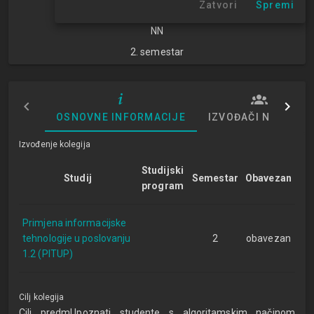
Zatvori
Spremi
znanosti
NN
2. semestar
OSNOVNE INFORMACIJE
IZVOĐAČI NASTAVE
Izvođenje kolegija
Studijski
Studij
Semestar
Obavezan
program
Primjena informacijske
tehnologije u poslovanju
2
obavezan
1.2 (PITUP)
Cilj kolegija
Cilj predmUpoznati studente s algoritamskim načinom