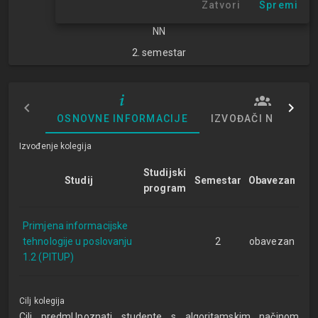
Zatvori
Spremi
znanosti
NN
2. semestar
OSNOVNE INFORMACIJE
IZVOĐAČI NASTAVE
Izvođenje kolegija
Studijski
Studij
Semestar
Obavezan
program
Primjena informacijske
tehnologije u poslovanju
2
obavezan
1.2 (PITUP)
Cilj kolegija
Cilj predmUpoznati studente s algoritamskim načinom