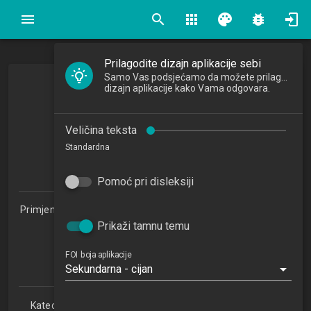
search
apps
palette
bug_report
Prilagodite dizajn aplikacije sebi
Samo Vas podsjećamo da možete prilagoditi
dizajn aplikacije kako Vama odgovara.
Programiranje
Programming
Veličina teksta
2016/2017
Standardna
5
ECTSa
Pomoć pri disleksiji
Primjena informacijske tehnologije u poslovanju 1.2 (PITUP)
Prikaži tamnu temu
Studijski centar Varaždin (PITUP 1.2)
Studijski centar Križevci
Studijski centar Sisak
FOI boja aplikacije
Sekundarna - cijan
Studijski centar Zabok
Katedra za teorijske i primijenjene osnove informacijskih