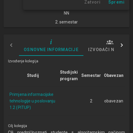
Zatvori
Spremi
znanosti
NN
2. semestar
OSNOVNE INFORMACIJE
IZVOĐAČI NASTAVE
Izvođenje kolegija
Studijski
Studij
Semestar
Obavezan
program
Primjena informacijske
tehnologije u poslovanju
2
obavezan
1.2 (PITUP)
Cilj kolegija
Cilj predmUpoznati studente s algoritamskim načinom