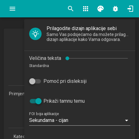
search
apps
palette
bug_report
Prilagodite dizajn aplikacije sebi
Samo Vas podsjećamo da možete prilagoditi
dizajn aplikacije kako Vama odgovara.
Programiranje
Programming
Veličina teksta
2014/2015
Standardna
5
ECTSa
Pomoć pri disleksiji
Primjena informacijske tehnologije u poslovanju 1.2 (PITUP)
Prikaži tamnu temu
Studijski centar Zabok (PITUP 1.2)
Studijski centar Varaždin
Studijski centar Križevci
FOI boja aplikacije
Sekundarna - cijan
Studijski centar Sisak
Katedra za teorijske i primijenjene osnove informacijskih