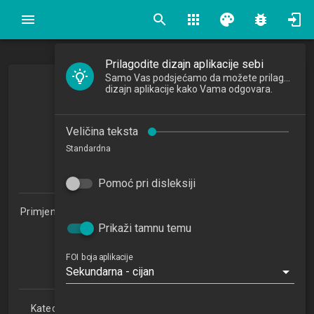
search
apps
palette
bug_report
Prilagodite dizajn aplikacije sebi
Samo Vas podsjećamo da možete prilagoditi
dizajn aplikacije kako Vama odgovara.
Programiranje
Programming
Veličina teksta
2013/2014
Standardna
5
ECTSa
Pomoć pri disleksiji
Primjena informacijske tehnologije u poslovanju 1.2 (PITUP)
Prikaži tamnu temu
Studijski centar Križevci (PITUP 1.2)
Studijski centar Varaždin
Studijski centar Sisak
FOI boja aplikacije
Sekundarna - cijan
Studijski centar Zabok
Katedra za teorijske i primijenjene osnove informacijskih