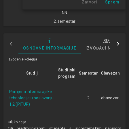
Zatvori
Spremi
znanosti
NN
2. semestar
OSNOVNE INFORMACIJE
IZVOĐAČI NASTAVE
Izvođenje kolegija
Studijski
Studij
Semestar
Obavezan
program
Primjena informacijske
tehnologije u poslovanju
2
obavezan
1.2 (PITUP)
Cilj kolegija
Cilj predmUpoznati studente s algoritamskim načinom