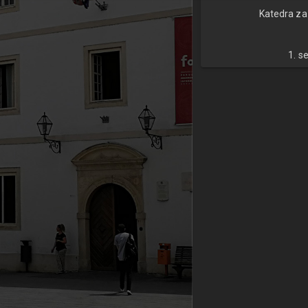
Katedra za
1. s