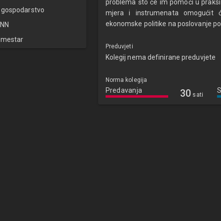
problema što će im pomoći u praks
 gospodarstvo
mjera i instrumenata omogućit će
ekonomske politike na poslovanje p
NN
emestar
Preduvjeti
Kolegij nema definirane preduvjete
Norma kolegija
Predavanja
30
sati