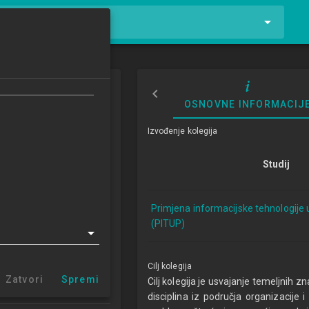
tnike i kolegije
ekonomije
OSNOVNE INFORMACIJ
s of Economics
Izvođenje kolegija
6/2017
Studij
ECTSa
Primjena informacijske tehnologije 
cijske tehnologije u
(PITUP)
u 1.2 (PITUP)
Varaždin (PITUP 1.2)
centar Križevci
Cilj kolegija
 centar Sisak
Zatvori
Spremi
Cilj kolegija je usvajanje temeljnih 
 centar Zabok
disciplina iz područja organizacije