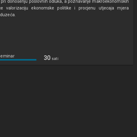
i pri donošenju poslovnih odluka, a poznavanje makroekonomskih
 valorizaciju ekonomske politike i procjenu utjecaja mjera
oduzeća.
Seminar
30
sati