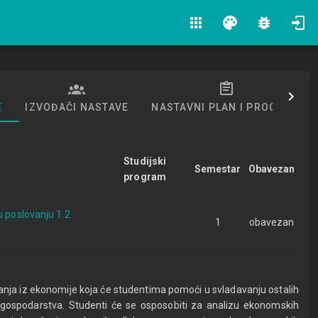
apps
palette
bug_report
E
IZVOĐAČI NASTAVE
NASTAVNI PLAN I PROGRAM
Studijski
Semestar
Obavezan
program
u poslovanju 1.2
1
obavezan
znanja iz ekonomije koja će studentima pomoći u svladavanju ostalih
 i gospodarstva. Studenti će se osposobiti za analizu ekonomskih