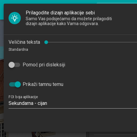
FOI Nastava
search
Pretraži djela
Prilagodite dizajn aplikacije sebi
Samo Vas podsjećamo da možete prilagoditi
dizajn aplikacije kako Vama odgovara.
Početna
Djelatnici
Osnove 
Veličina teksta
Standardna
Studiji
Fundamental
201
Pomoć pri disleksiji
Katedre
5
Raspored sati
Prikaži tamnu temu
Primjena informa
FOI boja aplikacije
poslovanj
Sekundarna - cijan
Studijski centar 
Studijski 
Studijski
Studijski