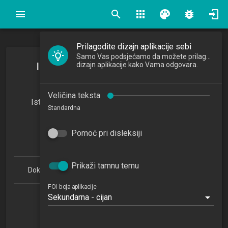
search
apps
palette
bug_report
Prilagodite dizajn aplikacije sebi
Samo Vas podsjećamo da možete prilagoditi
Istraživačke metode za poslovnu
dizajn aplikacije kako Vama odgovara.
inteligenciju
Veličina teksta
Istraživačke metode za poslovnu inteligenciju
Standardna
2023/2024
7
Pomoć pri disleksiji
ECTSa
Prikaži tamnu temu
Doktorski studij Informacijske znanosti 1.1 (PDDSIZ)
FOI boja aplikacije
Sekundarna - cijan
Nema podatka
NN