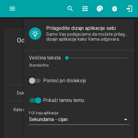
search
apps
palette
bug_report
Prilagodite dizajn aplikacije sebi
Samo Vas podsjećamo da možete prilagoditi
Odabrana poglavlja logike konflikata
dizajn aplikacije kako Vama odgovara.
Selected Topics in Logic of Conflict
Veličina teksta
2020/2021
Standardna
7
ECTSa
Pomoć pri disleksiji
Doktorski studij Informacijske znanosti 1.1 (PDDSIZ)
Prikaži tamnu temu
Katedra za teorijske i primijenjene osnove informacijskih
FOI boja aplikacije
znanosti
Sekundarna - cijan
NN
1. semestar