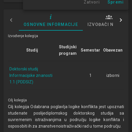
Zatvori
Spremi
OSNOVNE INFORMACIJE
IZVOĐAČI NASTAVE
Izvođenje kolegija
Studijski
Studij
Semestar
Obavezan
program
Doktorski studij
Informacijske znanosti
1
izborni
1.1 (PDDSIZ)
Cilj kolegija
Cilj kolegija Odabrana poglavlja logike konflikta jest upoznati
studenate poslijediplomskog doktorskog studija sa
suvremenim istraživanjima u području logike konflikta i
osposobiti ih za znanstvenoistraživački rad u tome području.