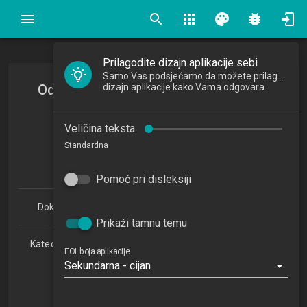
search
apps
palette
bug_report
Prilagodite dizajn aplikacije sebi
Samo Vas podsjećamo da možete prilagoditi
Odabrana poglavlja logike konflikata
dizajn aplikacije kako Vama odgovara.
Selected Topics in Logic of Conflict
Veličina teksta
2019/2020
Standardna
7
ECTSa
Pomoć pri disleksiji
Doktorski studij Informacijske znanosti 1.1 (PDDSIZ)
Prikaži tamnu temu
Katedra za teorijske i primijenjene osnove informacijskih
FOI boja aplikacije
znanosti
Sekundarna - cijan
NN
1. semestar