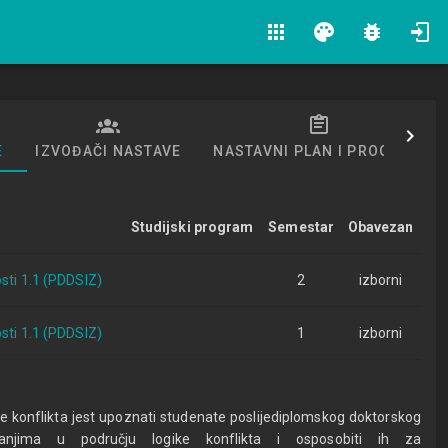
apps
palette
bug_report
E
IZVOĐAČI NASTAVE
NASTAVNI PLAN I PROGRAM
Studijski program
Semestar
Obavezan
sti 1.1 (PDDSIZ)
2
izborni
sti 1.1 (PDDSIZ)
1
izborni
ike konflikta jest upoznati studenate poslijediplomskog doktorskog
vanjima u području logike konflikta i osposobiti ih za