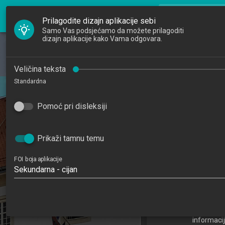
FOI Nastava
search
Pretraži djela
Prilagodite dizajn aplikacije sebi
Samo Vas podsjećamo da možete prilagoditi
dizajn aplikacije kako Vama odgovara.
Početna
Djelatnici
Odabrana po
Veličina teksta
Standardna
kon
Studiji
Selected Topics 
Pomoć pri disleksiji
Katedre
201
Raspored sati
7
Prikaži tamnu temu
FOI boja aplikacije
Sekundarna - cijan
Doktorski studij Inf
(P
Katedra za teorijsk
informacij