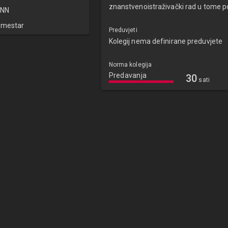
znanstvenoistraživački rad u tome p
NN
emestar
Preduvjeti
Kolegij nema definirane preduvjete
Norma kolegija
Predavanja
30
sati