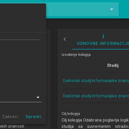
tnike i kolegije
glavlja logike
OSNOVNE INFORMACIJ
flikata
Izvođenje kolegija
in Logic of Conflict
Studij
8/2019
Doktorski studij Informacijske znano
ECTSa
Doktorski studij Informacijske znano
ormacijske znanosti 1.1
DDSIZ)
Cilj kolegija
Zatvori
Spremi
e i primijenjene osnove
Cilj kolegija Odabrana poglavlja log
skih znanosti
studija sa suvremenim istraži