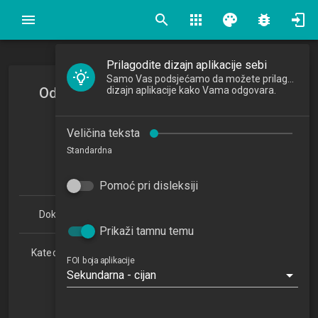
search
apps
palette
bug_report
Prilagodite dizajn aplikacije sebi
Samo Vas podsjećamo da možete prilagoditi
Odabrana poglavlja logike konflikata
dizajn aplikacije kako Vama odgovara.
Selected Topics in Logic of Conflict
Veličina teksta
2016/2017
Standardna
7
ECTSa
Pomoć pri disleksiji
Doktorski studij Informacijske znanosti 1.1 (PDDSIZ)
Prikaži tamnu temu
Katedra za teorijske i primijenjene osnove informacijskih
FOI boja aplikacije
znanosti
Sekundarna - cijan
NN
1. semestar