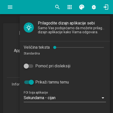
search
apps
palette
bug_report
Prilagodite dizajn aplikacije sebi
Samo Vas podsjećamo da možete prilagoditi
Primjena umjetne inteligencije u
dizajn aplikacije kako Vama odgovara.
poslovanju
Veličina teksta
Application of Artificial Intelligence in Business
Standardna
2024/2025
3
Pomoć pri disleksiji
ECTSa
Prikaži tamnu temu
Informacijske tehnologije i digitalizacija poslovanja 1.3
(ITDP)
FOI boja aplikacije
Studijski centar Sisak (ITDP 1.3)
Sekundarna - cijan
Studijski centar Varaždin
Studijski centar Križevci
Studijski centar Zabok