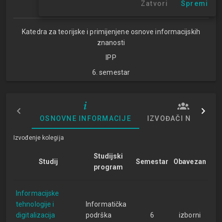
Zatvori
Spremi
Studijski centar Zagreb
Katedra za teorijske i primijenjene osnove informacijskih
znanosti
IPP
6. semestar
OSNOVNE INFORMACIJE
IZVOĐAČI NASTAVE
Izvođenje kolegija
Studijski
Studij
Semestar
Obavezan
program
Informacijske
tehnologije i
Informatička
digitalizacija
podrška
6
izborni