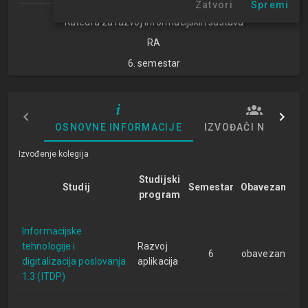
Zatvori
Spremi
Katedra za razvoj informacijskih sustava
RA
6. semestar
OSNOVNE INFORMACIJE
IZVOĐAČI NASTAVE
Izvođenje kolegija
Studijski
Studij
Semestar
Obavezan
program
Informacijske
tehnologije i
Razvoj
6
obavezan
digitalizacija poslovanja
aplikacija
1.3 (ITDP)