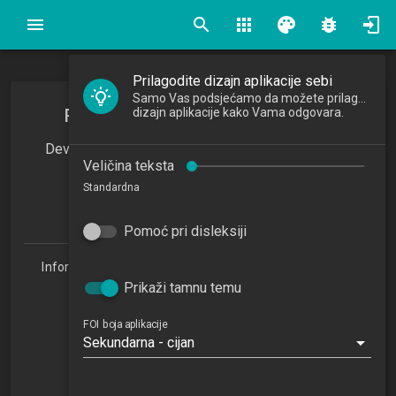
search
apps
palette
bug_report
Prilagodite dizajn aplikacije sebi
Samo Vas podsjećamo da možete prilagoditi
Razvoj mobilnih aplikacija i igara
dizajn aplikacije kako Vama odgovara.
Development of Mobile Applications and Games
Veličina teksta
2023/2024
Standardna
4
ECTSa
Pomoć pri disleksiji
Informacijske tehnologije i digitalizacija poslovanja 1.3
(ITDP)
Prikaži tamnu temu
Studijski centar Zabok (ITDP 1.3)
Studijski centar Varaždin
FOI boja aplikacije
Sekundarna - cijan
Studijski centar Križevci
Studijski centar Sisak
Studijski centar Zagreb