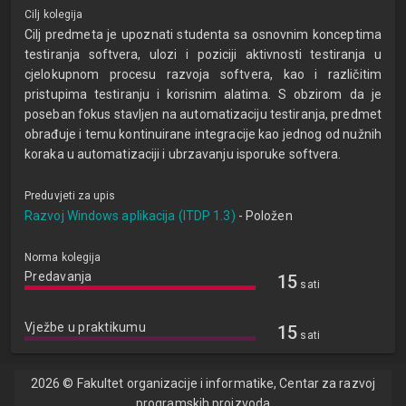
Cilj kolegija
Cilj predmeta je upoznati studenta sa osnovnim konceptima
testiranja softvera, ulozi i poziciji aktivnosti testiranja u
cjelokupnom procesu razvoja softvera, kao i različitim
pristupima testiranju i korisnim alatima. S obzirom da je
poseban fokus stavljen na automatizaciju testiranja, predmet
obrađuje i temu kontinuirane integracije kao jednog od nužnih
koraka u automatizaciji i ubrzavanju isporuke softvera.
Preduvjeti za upis
Razvoj Windows aplikacija (ITDP 1.3)
- Položen
Norma kolegija
Predavanja
15
sati
Vježbe u praktikumu
15
sati
2026 © Fakultet organizacije i informatike, Centar za razvoj
programskih proizvoda