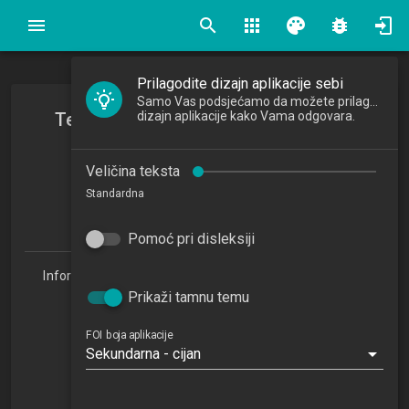
search
apps
palette
bug_report
Prilagodite dizajn aplikacije sebi
Samo Vas podsjećamo da možete prilagoditi
Testiranje i kontinuirana integracija
dizajn aplikacije kako Vama odgovara.
Testing and Continuous Integration
Veličina teksta
2025/2026
Standardna
3
ECTSa
Pomoć pri disleksiji
Informacijske tehnologije i digitalizacija poslovanja 1.3
(ITDP)
Prikaži tamnu temu
Studijski centar Križevci (ITDP 1.3)
Studijski centar Varaždin
FOI boja aplikacije
Sekundarna - cijan
Studijski centar Sisak
Studijski centar Zabok
Studijski centar Zagreb