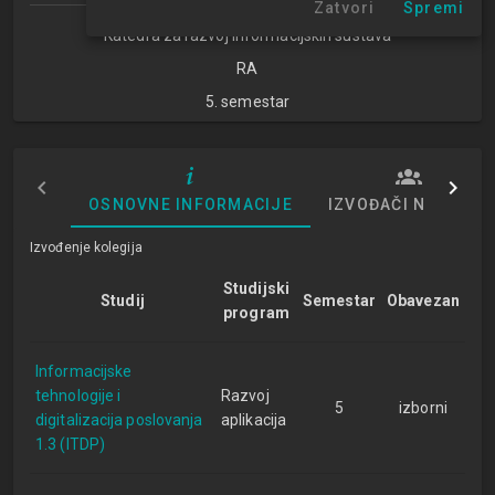
Zatvori
Spremi
Katedra za razvoj informacijskih sustava
RA
5. semestar
OSNOVNE INFORMACIJE
IZVOĐAČI NASTAVE
Izvođenje kolegija
Studijski
Studij
Semestar
Obavezan
program
Informacijske
tehnologije i
Razvoj
5
izborni
digitalizacija poslovanja
aplikacija
1.3 (ITDP)