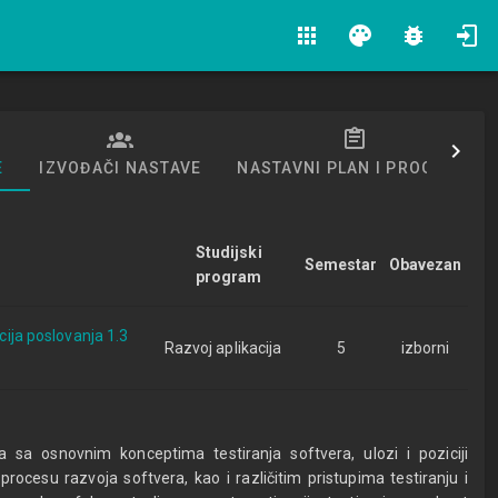
apps
palette
bug_report
E
IZVOĐAČI NASTAVE
NASTAVNI PLAN I PROGRAM
Studijski
Semestar
Obavezan
program
acija poslovanja 1.3
Razvoj aplikacija
5
izborni
a sa osnovnim konceptima testiranja softvera, ulozi i poziciji
procesu razvoja softvera, kao i različitim pristupima testiranju i