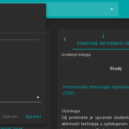
tnike i kolegije
i kontinuirana
OSNOVNE INFORMACIJ
gracija
Izvođenje kolegija
tinuous Integration
4/2025
Studij
ECTSa
Informacijske tehnologije i digitaliz
(ITDP)
logije i digitalizacija
a 1.3 (ITDP)
r Zabok (ITDP 1.3)
Cilj kolegija
Zatvori
Spremi
entar Varaždin
Cilj predmeta je upoznati student
centar Križevci
aktivnosti testiranja u cjelokupnom 
 centar Sisak