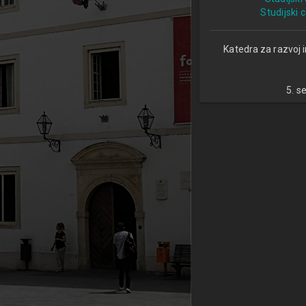
Studijski 
Katedra za razvoj 
5. s