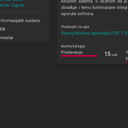
korisnim alatima. S obzirom da je
centar Zagreb
obrađuje i temu kontinuirane integr
isporuke softvera.
informacijskih sustava
Preduvjeti za upis
RA
Razvoj Windows aplikacija (ITDP 1.3)
emestar
Norma kolegija
Predavanja
V
15
sati
p