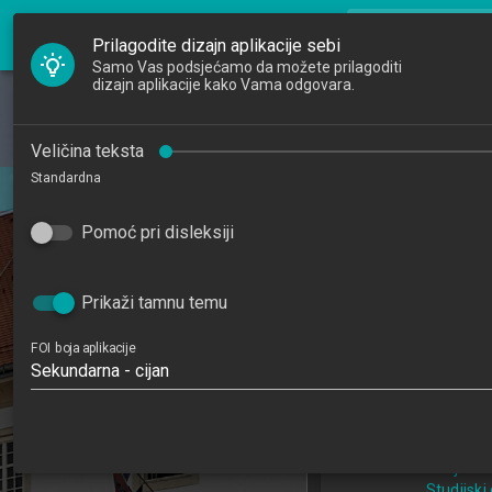
FOI Nastava
search
Pretraži djela
Prilagodite dizajn aplikacije sebi
Samo Vas podsjećamo da možete prilagoditi
dizajn aplikacije kako Vama odgovara.
Početna
Djelatnici
Testiranje 
Veličina teksta
Standardna
inte
Studiji
Testing and Con
Pomoć pri disleksiji
Katedre
202
Raspored sati
3
Prikaži tamnu temu
FOI boja aplikacije
Sekundarna - cijan
Informacijske tehno
poslovanj
Studijski centa
Studijski c
Studijski 
Studijski