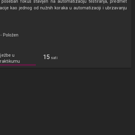
 poseban fokus stavljen na automatizaciju testiranja, predmet
acije kao jednog od nužnih koraka u automatizaciji i ubrzavanju
- Položen
ježbe u
15
sati
raktikumu