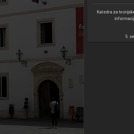
Katedra za teorijsk
informacij
5. s