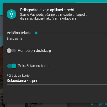
FOI Nastava
search
Pretraži djela
Prilagodite dizajn aplikacije sebi
Samo Vas podsjećamo da možete prilagoditi
dizajn aplikacije kako Vama odgovara.
Početna
Djelatnici
Razvoj We
Veličina teksta
Standardna
Studiji
Web Applicat
202
Pomoć pri disleksiji
Katedre
5
Raspored sati
Prikaži tamnu temu
Informacijske tehno
FOI boja aplikacije
poslovanj
Sekundarna - cijan
Studijski centar
Studijski 
Studijski
Studijski
Studijski 