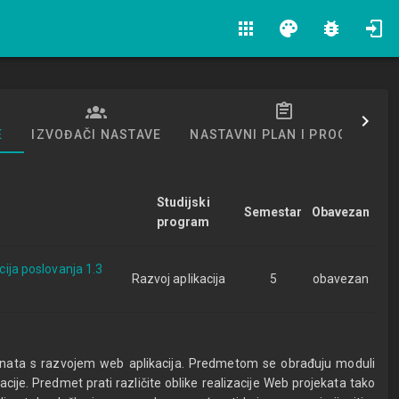
apps
palette
bug_report
E
IZVOĐAČI NASTAVE
NASTAVNI PLAN I PROGRAM
Studijski
Semestar
Obavezan
program
acija poslovanja 1.3
Razvoj aplikacija
5
obavezan
enata s razvojem web aplikacija. Predmetom se obrađuju moduli
acije. Predmet prati različite oblike realizacije Web projekata tako