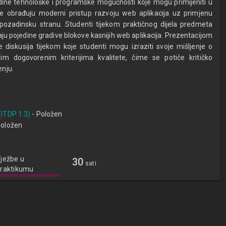
dine tehnološke i programske mogućnosti koje mogu primijeniti u
e obrađuju moderni pristup razvoju web aplikacija uz primjenu
 pozadinsku stranu. Studenti tijekom praktičnog dijela predmeta
ju pojedine gradive blokove kasnijih web aplikacija. Prezentacijom
 diskusija tijekom koje studenti mogu izraziti svoje mišljenje o
gim dogovorenim kriterijima kvalitete, čime se potiče kritičko
enju.
(ITDP 1.3)
- Položen
Položen
ježbe u
30
sati
raktikumu