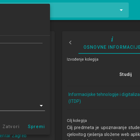
tnike i kolegije
b aplikacija
OSNOVNE INFORMACIJ
ion Development
Izvođenje kolegija
4/2025
Studij
ECTSa
Informacijske tehnologije i digitaliz
logije i digitalizacija
(ITDP)
a 1.3 (ITDP)
 Varaždin (ITDP 1.3)
centar Križevci
Cilj kolegija
 centar Sisak
Zatvori
Spremi
Cilj predmeta je upoznavanje stud
 centar Zabok
cjelovitog rješenja složene web aplik
centar Zagreb