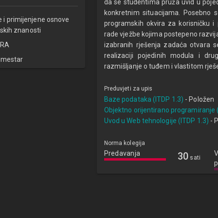
da se studentima pruža uvid u poje
konkretnim situacijama. Posebno s
e i primijenjene osnove
programskih okvira za korisničku i
skih znanosti
rade vježbe kojima postepeno razvija
RA
izabranih rješenja zadaća otvara se
realizaciji pojedinih modula i dru
emestar
razmišljanje o tuđem i vlastitom rješ
Preduvjeti za upis
Baze podataka (ITDP 1.3)
- Položen
Objektno orijentirano programiranje 
Uvod u Web tehnologije (ITDP 1.3)
- 
Norma kolegija
Predavanja
V
30
sati
p