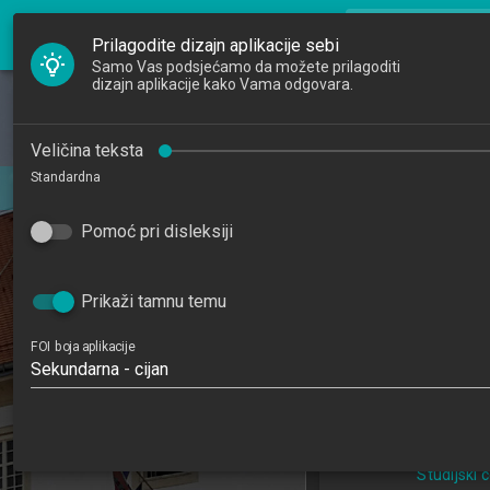
FOI Nastava
search
Pretraži djela
Prilagodite dizajn aplikacije sebi
Samo Vas podsjećamo da možete prilagoditi
dizajn aplikacije kako Vama odgovara.
Početna
Djelatnici
Razvoj We
Veličina teksta
Standardna
Studiji
Web Applicat
202
Pomoć pri disleksiji
Katedre
5
Raspored sati
Prikaži tamnu temu
Informacijske tehno
FOI boja aplikacije
poslovanj
Sekundarna - cijan
Studijski centar
Studijski c
Studijski
Studijski
Studijski 