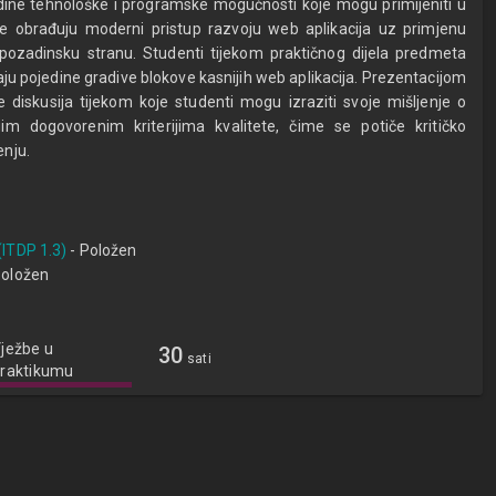
dine tehnološke i programske mogućnosti koje mogu primijeniti u
e obrađuju moderni pristup razvoju web aplikacija uz primjenu
 pozadinsku stranu. Studenti tijekom praktičnog dijela predmeta
ju pojedine gradive blokove kasnijih web aplikacija. Prezentacijom
 diskusija tijekom koje studenti mogu izraziti svoje mišljenje o
gim dogovorenim kriterijima kvalitete, čime se potiče kritičko
enju.
(ITDP 1.3)
- Položen
Položen
ježbe u
30
sati
raktikumu