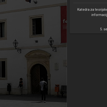
Katedra za teorijsk
informacij
5. s