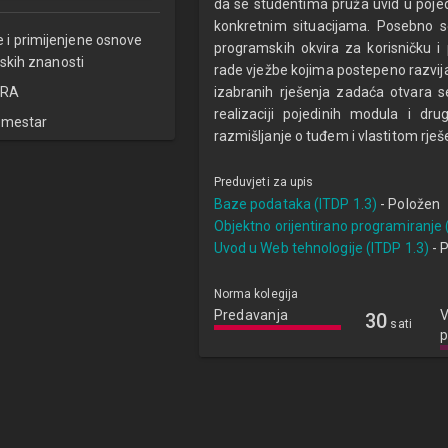
da se studentima pruža uvid u poje
konkretnim situacijama. Posebno s
e i primijenjene osnove
programskih okvira za korisničku i
skih znanosti
rade vježbe kojima postepeno razvija
RA
izabranih rješenja zadaća otvara se
realizaciji pojedinih modula i dru
emestar
razmišljanje o tuđem i vlastitom rješ
Preduvjeti za upis
Baze podataka (ITDP 1.3)
- Položen
Objektno orijentirano programiranje 
Uvod u Web tehnologije (ITDP 1.3)
- 
Norma kolegija
Predavanja
V
30
sati
p