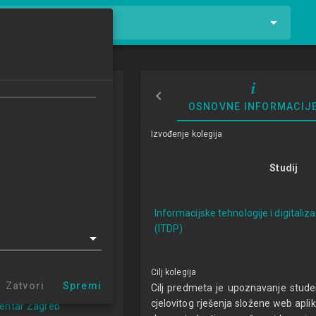
tnike i kolegije
b aplikacija
OSNOVNE INFORMACIJ
ion Development
Izvođenje kolegija
3/2024
Studij
ECTSa
Informacijske tehnologije i digitaliz
logije i digitalizacija
(ITDP)
a 1.3 (ITDP)
 Križevci (ITDP 1.3)
entar Varaždin
Cilj kolegija
 centar Sisak
Zatvori
Spremi
Cilj predmeta je upoznavanje stud
 centar Zabok
cjelovitog rješenja složene web aplik
centar Zagreb