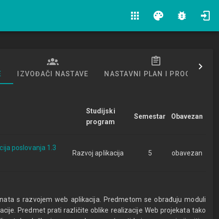
apps
palette
bug_report
E
IZVOĐAČI NASTAVE
NASTAVNI PLAN I PROGRAM
Studijski
Semestar
Obavezan
program
acija poslovanja 1.3
Razvoj aplikacija
5
obavezan
enata s razvojem web aplikacija. Predmetom se obrađuju moduli
acije. Predmet prati različite oblike realizacije Web projekata tako