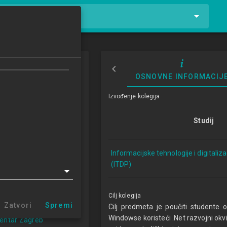
tnike i kolegije
ows aplikacija
OSNOVNE INFORMACIJ
Izvođenje kolegija
4/2025
Studij
ECTSa
Informacijske tehnologije i digitaliz
logije i digitalizacija
(ITDP)
a 1.3 (ITDP)
r Sisak (ITDP 1.3)
entar Varaždin
Cilj kolegija
centar Križevci
Zatvori
Spremi
Cilj predmeta je poučiti studente o
 centar Zabok
Windowse koristeći .Net razvojni okvi
centar Zagreb