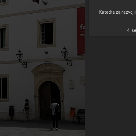
Katedra za razvoj 
4. s