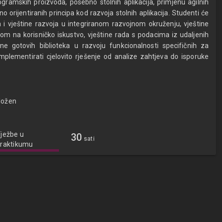
ogramskih proizvoda, posebno stolnih aplikacija, primjenu agilnih
no orijentiranih principa kod razvoja stolnih aplikacija. Studenti će
 i vještine razvoja u integriranom razvojnom okruženju, vještine
kom na korisničko iskustvo, vještine rada s podacima iz udaljenih
ene gotovih biblioteka u razvoju funkcionalnosti specifičnih za
plementirati cjelovito rješenje od analize zahtjeva do isporuke
ložen
ježbe u
30
sati
raktikumu