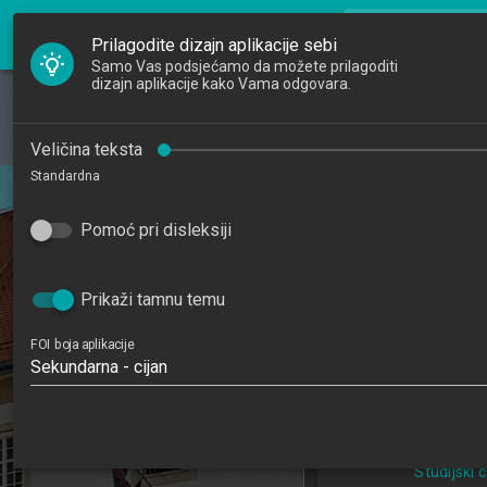
FOI Nastava
search
Pretraži djela
Prilagodite dizajn aplikacije sebi
Samo Vas podsjećamo da možete prilagoditi
dizajn aplikacije kako Vama odgovara.
Početna
Djelatnici
Razvoj Wind
Veličina teksta
Standardna
Studiji
202
Pomoć pri disleksiji
Katedre
4
Raspored sati
Prikaži tamnu temu
Informacijske tehno
FOI boja aplikacije
poslovanj
Sekundarna - cijan
Studijski centa
Studijski c
Studijski 
Studijski
Studijski 