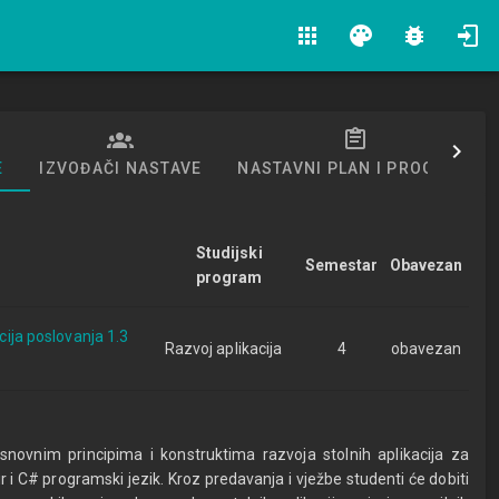
apps
palette
bug_report
E
IZVOĐAČI NASTAVE
NASTAVNI PLAN I PROGRAM
Studijski
Semestar
Obavezan
program
acija poslovanja 1.3
Razvoj aplikacija
4
obavezan
snovnim principima i konstruktima razvoja stolnih aplikacija za
r i C# programski jezik. Kroz predavanja i vježbe studenti će dobiti