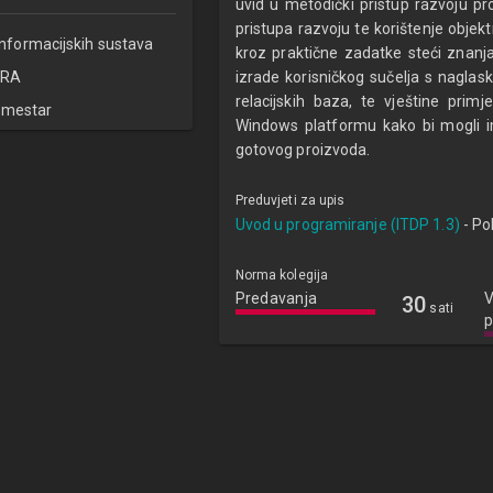
uvid u metodički pristup razvoju pr
pristupa razvoju te korištenje objekt
informacijskih sustava
kroz praktične zadatke steći znanja
RA
izrade korisničkog sučelja s naglas
relacijskih baza, te vještine primj
emestar
Windows platformu kako bi mogli im
gotovog proizvoda.
Preduvjeti za upis
Uvod u programiranje (ITDP 1.3)
- Po
Norma kolegija
Predavanja
V
30
sati
p