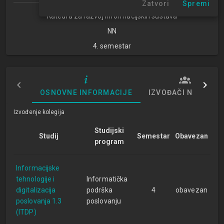
Zatvori
Spremi
Katedra za razvoj informacijskih sustava
NN
4. semestar
OSNOVNE INFORMACIJE
IZVOĐAČI NASTAVE
Izvođenje kolegija
Studijski
Studij
Semestar
Obavezan
program
Informacijske
tehnologije i
Informatička
digitalizacija
podrška
4
obavezan
poslovanja 1.3
poslovanju
(ITDP)