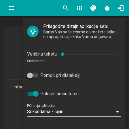
search
apps
palette
bug_report
Prilagodite dizajn aplikacije sebi
Samo Vas podsjećamo da možete prilagoditi
Multimedijski sustavi
dizajn aplikacije kako Vama odgovara.
Veličina teksta
2022/2023
Standardna
5
ECTSa
Pomoć pri disleksiji
Informacijske tehnologije i digitalizacija poslovanja 1.3
(ITDP)
Prikaži tamnu temu
Studijski centar Križevci (ITDP 1.3)
Studijski centar Varaždin
FOI boja aplikacije
Sekundarna - cijan
Studijski centar Sisak
Studijski centar Zabok
Studijski centar Zagreb