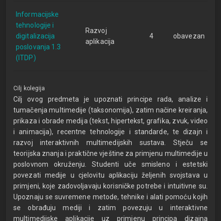
Informacijske
tehnologije i
Razvoj
digitalizacija
4
obavezan
aplikacija
poslovanja 1.3
(ITDP)
Cilj kolegija
Cilj ovog predmeta je upoznati principe rada, analize i
tumačenja multimedije (taksonomija), zatim načine kreiranja,
prikaza i obrade medija (tekst, hipertekst, grafika, zvuk, video
i animacija), recentne tehnologije i standarde, te dizajn i
razvoj interaktivnih multimedijskih sustava. Stječu se
teorijska znanja i praktične vještine za primjenu multimedije u
poslovnom okruženju. Studenti uče smisleno i estetski
povezati medije u cjelovitu aplikaciju željenih svojstava u
primjeni, koje zadovoljavaju korisničke potrebe i intuitivne su.
Upoznaju se suvremene metode, tehnike i alati pomoću kojih
se obrađuju mediji i zatim povezuju u interaktivne
multimedijske aplikacije uz primjenu principa dizajna