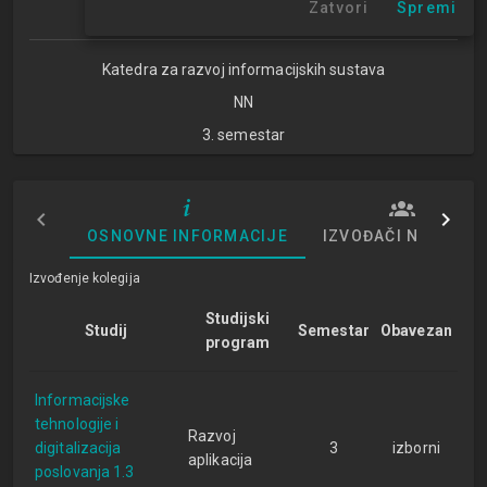
Zatvori
Spremi
Studijski centar Zagreb
Katedra za razvoj informacijskih sustava
NN
3. semestar
OSNOVNE INFORMACIJE
IZVOĐAČI NASTAVE
Izvođenje kolegija
Studijski
Studij
Semestar
Obavezan
program
Informacijske
tehnologije i
Razvoj
digitalizacija
3
izborni
aplikacija
poslovanja 1.3