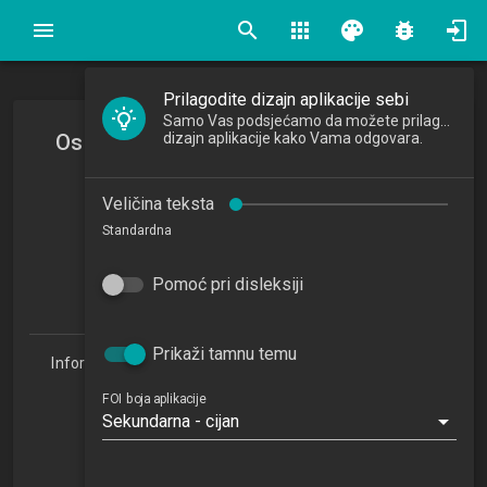
search
apps
palette
bug_report
Prilagodite dizajn aplikacije sebi
Samo Vas podsjećamo da možete prilagoditi
Osnove 3D modeliranja i aditivnog 3D
dizajn aplikacije kako Vama odgovara.
ispisa
Veličina teksta
Standardna
2023/2024
3
Pomoć pri disleksiji
ECTSa
Prikaži tamnu temu
Informacijske tehnologije i digitalizacija poslovanja 1.3
(ITDP)
FOI boja aplikacije
Studijski centar Križevci (ITDP 1.3)
Sekundarna - cijan
Studijski centar Varaždin
Studijski centar Sisak
Studijski centar Zabok