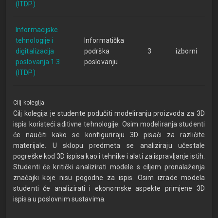
(ITDP)
Informacijske
tehnologije i
Informatička
digitalizacija
podrška
3
izborni
poslovanja 1.3
poslovanju
(ITDP)
Cilj kolegija
Cilj kolegija je studente podučiti modeliranju proizvoda za 3D
ispis koristeći aditivne tehnologije. Osim modeliranja studenti
će naučiti kako se konfiguriraju 3D pisači za različite
materijale. U sklopu predmeta se analiziraju učestale
pogreške kod 3D ispisa kao i tehnike i alati za ispravljanje istih.
Studenti će kritički analizirati modele s ciljem pronalaženja
značajki koje nisu pogodne za ispis. Osim izrade modela
studenti će analizirati i ekonomske aspekte primjene 3D
ispisa u poslovnim sustavima.