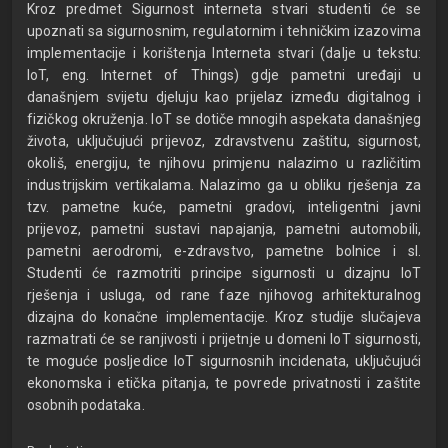
Kroz predmet Sigurnost interneta stvari studenti će se
upoznati sa sigurnosnim, regulatornim i tehničkim izazovima
implementacije i korištenja Interneta stvari (dalje u tekstu:
IoT, eng. Internet of Things) gdje pametni uređaji u
današnjem svijetu djeluju kao prijelaz između digitalnog i
fizičkog okruženja. IoT se dotiče mnogih aspekata današnjeg
života, uključujući prijevoz, zdravstvenu zaštitu, sigurnost,
okoliš, energiju, te njihovu primjenu nalazimo u različitim
industrijskim vertikalama. Nalazimo ga u obliku rješenja za
tzv. pametne kuće, pametni gradovi, inteligentni javni
prijevoz, pametni sustavi napajanja, pametni automobili,
pametni aerodromi, e-zdravstvo, pametne bolnice i sl.
Studenti će razmotriti principe sigurnosti u dizajnu IoT
rješenja i usluga, od rane faze njihovog arhitekturalnog
dizajna do konačne implementacije. Kroz studije slučajeva
razmatrati će se ranjivosti i prijetnje u domeni IoT sigurnosti,
te moguće posljedice IoT sigurnosnih incidenata, uključujući
ekonomska i etička pitanja, te povrede privatnosti i zaštite
osobnih podataka.