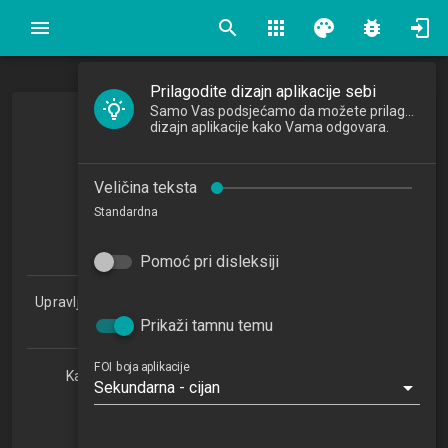
search
apps
palette
bug_report
Prilagodite dizajn aplikacije sebi
Samo Vas podsjećamo da možete prilagoditi
Sigurnost interneta stvari
dizajn aplikacije kako Vama odgovara.
IoT Security
Veličina teksta
2023/2024
Standardna
5
ECTSa
Pomoć pri disleksiji
Upravljanje sigurnošću i revizija informacijskih sustava 2.0
(PDSSSRIS)
Prikaži tamnu temu
FOI boja aplikacije
Katedra za informatičke tehnologije i računarstvo
Sekundarna - cijan
NN
1. semestar