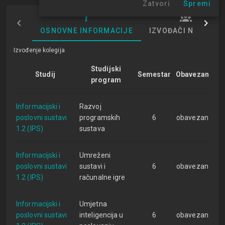
Zatvori
Spremi
OSNOVNE INFORMACIJE
IZVOĐAČI NASTAVE
Izvođenje kolegija
Studijski
Studij
Semestar
Obavezan
program
Informacijski i
Razvoj
poslovni sustavi
programskih
6
obavezan
1.2 (IPS)
sustava
Informacijski i
Umreženi
poslovni sustavi
sustavi i
6
obavezan
1.2 (IPS)
računalne igre
Informacijski i
Umjetna
poslovni sustavi
inteligencija u
6
obavezan