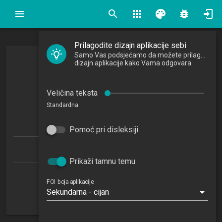
search
apps
palette
bug_report
Prilagodite dizajn aplikacije sebi
Samo Vas podsjećamo da možete prilagoditi
dizajn aplikacije kako Vama odgovara.
Praksa
Internship
Veličina teksta
2023/2024
Standardna
2
ECTSa
Pomoć pri disleksiji
Informacijski i poslovni sustavi 1.2 (IPS)
Prikaži tamnu temu
Nema podatka
FOI boja aplikacije
Sekundarna - cijan
ZP
6. semestar