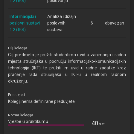
1.2 (IPS)
poslovanju
Informacijski i
Analiza i dizajn
poslovni sustavi
poslovnih
6
obavezan
1.2 (IPS)
sustava
Cilj kolegija
Cilj predmeta je pružiti studentima uvid u zanimanja i radna
mjesta stručnjaka u području informacijsko-komunikacijskih
tehnologija (IKT) te pružiti im uvid u radne zadatke kroz
praćenje rada stručnjaka u IKT-u u realnom radnom
okruženju.
Preduvjeti
Kolegij nema definirane preduvjete
Norma kolegija
Vježbe u praktikumu
40
sati