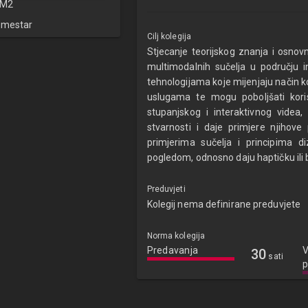
M2
emestar
Cilj kolegija
Stjecanje teorijskog znanja i osnov
multimodalnih sučelja u području in
tehnologijama koje mijenjaju način k
uslugama te mogu poboljšati kori
stupanjskog i interaktivnog videa, 
stvarnosti i daje primjere njihove
primjerima sučelja i principima d
pogledom, odnosno daju haptičku ili b
Preduvjeti
Kolegij nema definirane preduvjete
Norma kolegija
Predavanja
V
30
sati
p