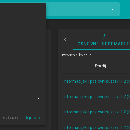
tnike i kolegije
ultimedijske
OSNOVNE INFORMACIJ
je i primjena
Izvođenje kolegija
dia Technologies and
Studij
ications
3/2024
Informacijski i poslovni sustavi 1.2 (
ECTSa
Informacijski i poslovni sustavi 1.2 (
lovni sustavi 1.2 (IPS)
Informacijski i poslovni sustavi 1.2 (
Zatvori
Spremi
informacijskih sustava
Informacijski i poslovni sustavi 1.2 (