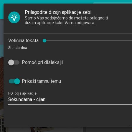
FOI Nastava
search
Pretraži djela
Prilagodite dizajn aplikacije sebi
Samo Vas podsjećamo da možete prilagoditi
dizajn aplikacije kako Vama odgovara.
Početna
Djelatnici
Napredne m
Veličina teksta
Standardna
tehnologi
Studiji
Advanced Multime
Pomoć pri disleksiji
Katedre
Appl
Raspored sati
202
Prikaži tamnu temu
4
FOI boja aplikacije
Sekundarna - cijan
Informacijski i pos
Katedra za razvoj 