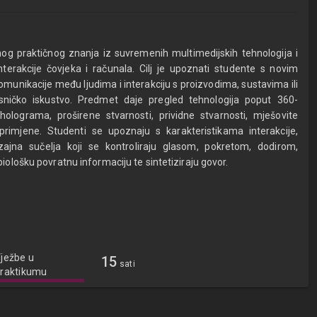
nog praktičnog znanja iz suvremenih multimedijskih tehnologija i
terakcije čovjeka i računala. Cilj je upoznati studente s novim
omunikacije među ljudima i interakciju s proizvodima, sustavima ili
sničko iskustvo. Predmet daje pregled tehnologija poput 360-
holograma, proširene stvarnosti, prividne stvarnosti, mješovite
 primjene. Studenti se upoznaju s karakteristikama interakcije,
izajna sučelja koji se kontroliraju glasom, pokretom, dodirom,
iološku povratnu informaciju te sintetiziraju govor.
ježbe u
15
sati
raktikumu