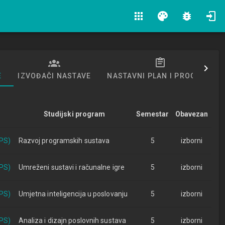
apps
palette
bug_report
E
IZVOĐAČI NASTAVE
NASTAVNI PLAN I PROGRAM
Studijski program
Semestar
Obavezan
IPS)
Razvoj programskih sustava
5
izborni
IPS)
Umreženi sustavi i računalne igre
5
izborni
IPS)
Umjetna inteligencija u poslovanju
5
izborni
IPS)
Analiza i dizajn poslovnih sustava
5
izborni