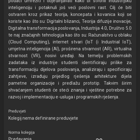
podaci umrežiti i objedinjavati kako bi stvorili industrijsku
inteligenciju i potaknuli još veći poslovni rast. Cilj će biti
ostvaren kroz prikaz teorija, koncepata i kovanica koji se
koriste kao što su: Digitalni blizanci, Teorija difuzije inovacije,
Digitalna transformacija poslovanja, Industrija 4.0, Društvo 5.0
te naj značajnih tehnologija kao što su: Računalstvo u oblaku
(Cloud Computiing), internet stvari (IoT (i Industrial IoT),
umjetna inteligencija (AI), proširena stvarnost (AR), virtualna
stvarnost (VR), nosivi uređaji. Na temelju problemskih
zadataka iz industrije studenti identificiraju prilike za
transformaciju dijelova poslovanja, analiziraju i specificiraju
zahtjeve, izrađuju prijedlog rješenja arhitekture dijela
pametne organizacije i predlažu prototip. Takvim širim
shvaćanjem studenti će steći znanja i vještine potrebne za
razvoj i implementaciju e-usluga i programskih rješenja.
Preduvjeti
Kolegij nema definirane preduvjete
Norma kolegija
Predavanja