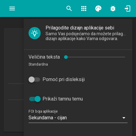
search
apps
palette
bug_report
Prilagodite dizajn aplikacije sebi
Samo Vas podsjećamo da možete prilagoditi
Umrežene organizacije
dizajn aplikacije kako Vama odgovara.
Smart Organizations
Veličina teksta
2023/2024
Standardna
6
ECTSa
Pomoć pri disleksiji
Informacijski i poslovni sustavi 1.2 (IPS)
Prikaži tamnu temu
Katedra za razvoj informacijskih sustava
FOI boja aplikacije
Sekundarna - cijan
M2
5. semestar