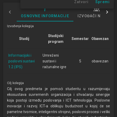
Zatvori
Spremi
OSNOVNE INFORMACIJE
IZVOĐAČI NASTAVE
Izvođenje kolegija
Studijski
Studij
Semestar
Obavezan
program
Informacijski i
Umreženi
poslovni sustavi
sustavi i
5
obavezan
1.2 (IPS)
računalne igre
Cilj kolegija
Cilj ovog predmeta je pomoći studentu u razumijevaju
ekosustava suvremenih organizacija i shvaćanju sinergije
koja postoji između poslovanja i ICT tehnologija. Poslovne
inovacije i razvoj ICT-a oblikuju budućnost u kojoj će se
pametne tvornice, inteligentni strojevi, poslovni procesi i veliki