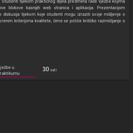
a. Studenti tijekom praktičnog dijela predmeta rade vježbe kojima
ive blokove kasnijih web stranica i aplikacija. Prezentacijom
 diskusija tijekom koje studenti mogu izraziti svoje mišljenje o
renim kriterijima kvalitete, čime se potiče kritičko razmišljanje o
ježbe u
30
sati
raktikumu