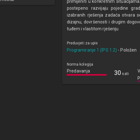
primijeniti u konkretnim situacijam
postepeno razvijaju pojedine grad
izabranih rješenja zadaća otvara se
dizajnu, dovršenosti i drugim dogovo
tuđem i vlastitom rješenju
Preduvjeti za upis
Programiranje 1 (IPS 1.2)
- Položen
Norma kolegija
Predavanja
V
30
sati
p