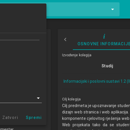
tnike i kolegije
 tehnologija
OSNOVNE INFORMACIJ
o Web Technologies
Izvođenje kolegija
3/2024
Studij
ECTSa
Informacijski i poslovni sustavi 1.2 (
lovni sustavi 1.2 (IPS)
Cilj kolegija
e i primijenjene osnove
Cilj predmeta je upoznavanje studen
skih znanosti
dizajn web stranica i web aplikacij
Zatvori
Spremi
komponente cjelovitog rješenja web s
ZP
Web projekata tako da se student
emestar