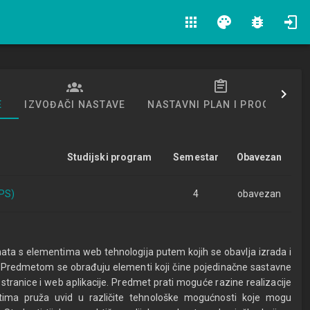
apps
palette
bug_report
E
IZVOĐAČI NASTAVE
NASTAVNI PLAN I PROGRAM
Studijski program
Semestar
Obavezan
IPS)
4
obavezan
ata s elementima web tehnologija putem kojih se obavlja izrada i
a. Predmetom se obrađuju elementi koji čine pojedinačne sastavne
tranice i web aplikacije. Predmet prati moguće razine realizacije
ima pruža uvid u različite tehnološke mogućnosti koje mogu