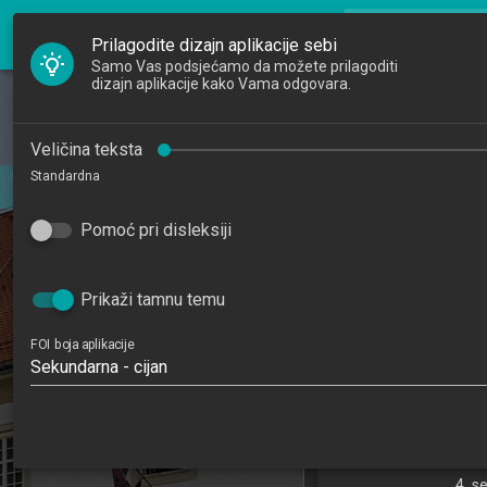
FOI Nastava
search
Pretraži djela
Prilagodite dizajn aplikacije sebi
Samo Vas podsjećamo da možete prilagoditi
dizajn aplikacije kako Vama odgovara.
Početna
Djelatnici
Osnove web
Veličina teksta
Standardna
Studiji
Introduction t
202
Pomoć pri disleksiji
Katedre
5
Raspored sati
Prikaži tamnu temu
Informacijski i pos
FOI boja aplikacije
Sekundarna - cijan
Katedra za teorijsk
informacij
4. s