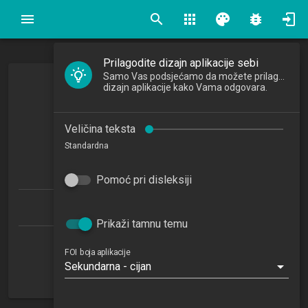
search
apps
palette
bug_report
Prilagodite dizajn aplikacije sebi
Samo Vas podsjećamo da možete prilagoditi
dizajn aplikacije kako Vama odgovara.
Organizacija
Organization
Veličina teksta
2022/2023
Standardna
5
ECTSa
Pomoć pri disleksiji
Informacijski i poslovni sustavi 1.2 (IPS)
Prikaži tamnu temu
Katedra za organizaciju
FOI boja aplikacije
Sekundarna - cijan
ZP
1. semestar