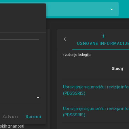
tnike i kolegije
rana, arhiviranje
OSNOVNE INFORMACIJ
riji podataka
Izvođenje kolegija
4/2025
Studij
ECTSa
Upravljanje sigurnošću i revizija inf
(PDSSSRIS)
 i revizija informacijskih
.0 (PDSSSRIS)
Upravljanje sigurnošću i revizija inf
(PDSSSRIS)
Zatvori
Spremi
e i primijenjene osnove
skih znanosti