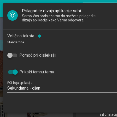
FOI Nastava
search
Pretraži djela
Prilagodite dizajn aplikacije sebi
Samo Vas podsjećamo da možete prilagoditi
dizajn aplikacije kako Vama odgovara.
Početna
Djelatnici
Sigurnosna poh
Veličina teksta
Standardna
i repozito
Studiji
Pomoć pri disleksiji
Katedre
202
Raspored sati
5
Prikaži tamnu temu
FOI boja aplikacije
Sekundarna - cijan
Upravljanje sigurnošću
sustava 2
Katedra za teorijsk
informacij