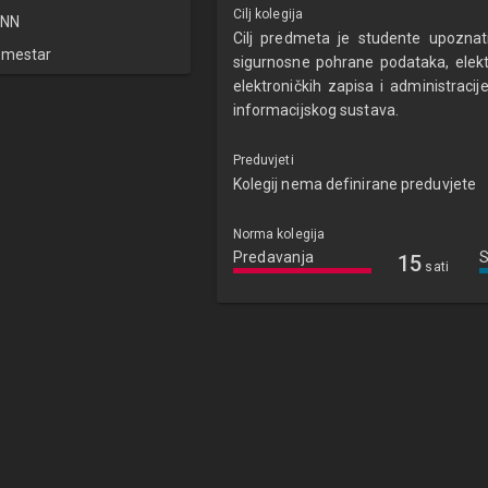
Cilj kolegija
NN
Cilj predmeta je studente upoznat
emestar
sigurnosne pohrane podataka, elektr
elektroničkih zapisa i administracij
informacijskog sustava.
Preduvjeti
Kolegij nema definirane preduvjete
Norma kolegija
Predavanja
15
sati