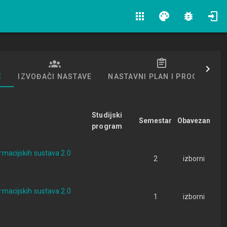
apps
palette
bug_report
E
IZVOĐAČI NASTAVE
NASTAVNI PLAN I PROGRAM
Studijski
Semestar
Obavezan
program
ormacijskih sustava 2.0
2
izborni
ormacijskih sustava 2.0
1
izborni