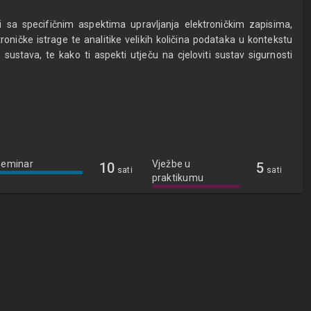
i sa specifičnim aspektima upravljanja elektroničkim zapisima,
oničke istrage te analitike velikih količina podataka u kontekstu
e sustava, te kako ti aspekti utječu na cjeloviti sustav sigurnosti
Seminar
Vježbe u
10
5
sati
sati
praktikumu