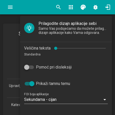
search
apps
palette
bug_report
Prilagodite dizajn aplikacije sebi
Samo Vas podsjećamo da možete prilagoditi
Sigurnosna pohrana, arhiviranje i
dizajn aplikacije kako Vama odgovara.
repozitoriji podataka
Veličina teksta
Standardna
2023/2024
5
Pomoć pri disleksiji
ECTSa
Prikaži tamnu temu
Upravljanje sigurnošću i revizija informacijskih sustava 2.0
(PDSSSRIS)
FOI boja aplikacije
Sekundarna - cijan
Katedra za teorijske i primijenjene osnove informacijskih
znanosti