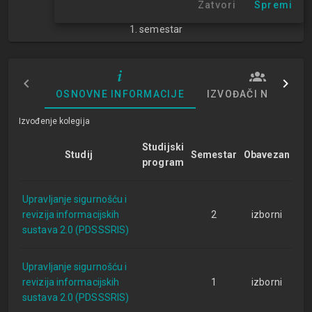
Zatvori
Spremi
NN
1. semestar
OSNOVNE INFORMACIJE
IZVOĐAČI NASTAVE
Izvođenje kolegija
Studijski
Studij
Semestar
Obavezan
program
Upravljanje sigurnošću i
revizija informacijskih
2
izborni
sustava 2.0 (PDSSSRIS)
Upravljanje sigurnošću i
revizija informacijskih
1
izborni
sustava 2.0 (PDSSSRIS)