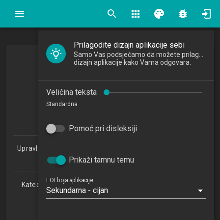
search
apps
palette
bug_report
Prilagodite dizajn aplikacije sebi
Samo Vas podsjećamo da možete prilagoditi
Sigurnost baza podataka
dizajn aplikacije kako Vama odgovara.
Database Security
Veličina teksta
2016/2017
Standardna
5
ECTSa
Pomoć pri disleksiji
Upravljanje sigurnošću i revizija informacijskih sustava 2.0
(PDSSSRIS)
Prikaži tamnu temu
FOI boja aplikacije
Katedra za teorijske i primijenjene osnove informacijskih
Sekundarna - cijan
znanosti
NN