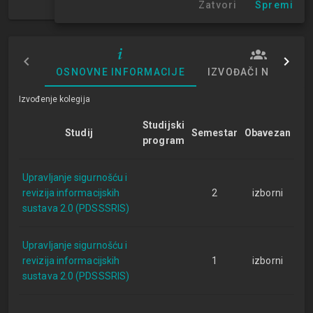
Zatvori
Spremi
1. semestar
OSNOVNE INFORMACIJE
IZVOĐAČI NASTAVE
Izvođenje kolegija
Studijski
Studij
Semestar
Obavezan
program
Upravljanje sigurnošću i
revizija informacijskih
2
izborni
sustava 2.0 (PDSSSRIS)
Upravljanje sigurnošću i
revizija informacijskih
1
izborni
sustava 2.0 (PDSSSRIS)