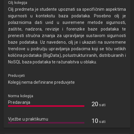
Cilj kolegija
Cilj predmeta je studente upoznati sa specifičnim aspektima
sigurnosti u kontekstu baza podataka. Posebno cilj je
polaznicima dati uvid u suvremene metode sigurnosti,
zaštite, nadzora, revizije i forenzike baze podataka te
prenesti stručna znanja za upravljanje sustavom sigurnosti
baze podataka. Uz navedeno, cilj je i ukazati na suvremene
trendove u području upravljanja podacima koji se tiču velikih
količina podataka (BigData), polustrukturiranih, distribuiranih i
NoSQL baza podataka te računalstva u oblaku.
Preduvjeti
Kolegij nema definirane preduvjete
Norma kolegija
Predavanja
20
sati
Vježbe u praktikumu
10
sati