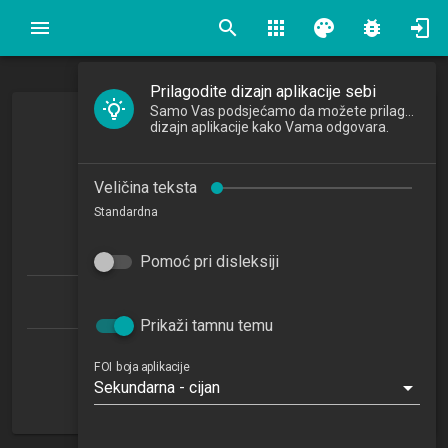
search
apps
palette
bug_report
Prilagodite dizajn aplikacije sebi
Samo Vas podsjećamo da možete prilagoditi
Upravljanje kvalitetom
dizajn aplikacije kako Vama odgovara.
Quality Management
Veličina teksta
2018/2019
Standardna
4
ECTSa
Pomoć pri disleksiji
Ekonomika poduzetništva 1.1 (EP)
Prikaži tamnu temu
Katedra za razvoj informacijskih sustava
FOI boja aplikacije
Sekundarna - cijan
NN
5. semestar