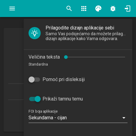
search
apps
palette
bug_report
Prilagodite dizajn aplikacije sebi
Samo Vas podsjećamo da možete prilagoditi
Mikroekonomija
dizajn aplikacije kako Vama odgovara.
Microeconomics
Veličina teksta
2016/2017
Standardna
6
ECTSa
Pomoć pri disleksiji
Ekonomika poduzetništva 1.1 (EP)
Prikaži tamnu temu
Katedra za gospodarstvo
FOI boja aplikacije
Sekundarna - cijan
NN
2. semestar