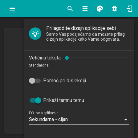
search
apps
palette
bug_report
Prilagodite dizajn aplikacije sebi
Samo Vas podsjećamo da možete prilagoditi
Matematika za ekonomiste 1
dizajn aplikacije kako Vama odgovara.
Mathematics for Economists 1
Veličina teksta
2025/2026
Standardna
6
ECTSa
Pomoć pri disleksiji
Ekonomika poduzetništva 1.2 (EP)
Prikaži tamnu temu
Katedra za kvantitativne metode
FOI boja aplikacije
Sekundarna - cijan
NN
1. semestar