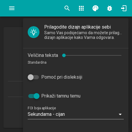
search
apps
palette
bug_report
Prilagodite dizajn aplikacije sebi
Samo Vas podsjećamo da možete prilagoditi
Osnove ekonomije
dizajn aplikacije kako Vama odgovara.
Fundamentals of Economics
Veličina teksta
2017/2018
Standardna
6
ECTSa
Pomoć pri disleksiji
Ekonomika poduzetništva 1.1 (EP)
Prikaži tamnu temu
Katedra za gospodarstvo
FOI boja aplikacije
Sekundarna - cijan
NN
1. semestar