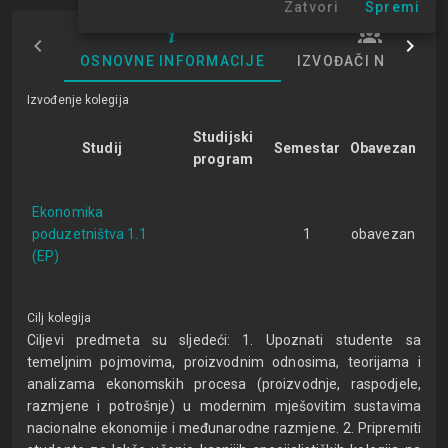
Zatvori
Spremi
OSNOVNE INFORMACIJE
IZVOĐAČI NASTAVE
Izvođenje kolegija
Studijski
Studij
Semestar
Obavezan
program
Ekonomika
poduzetništva 1.1
1
obavezan
(EP)
Cilj kolegija
Ciljevi predmeta su sljedeći: 1. Upoznati studente sa
temeljnim pojmovima, proizvodnim odnosima, teorijama i
analizama ekonomskih procesa (proizvodnje, raspodjele,
razmjene i potrošnje) u modernim mješovitim sustavima
nacionalne ekonomije i međunarodne razmjene. 2. Pripremiti